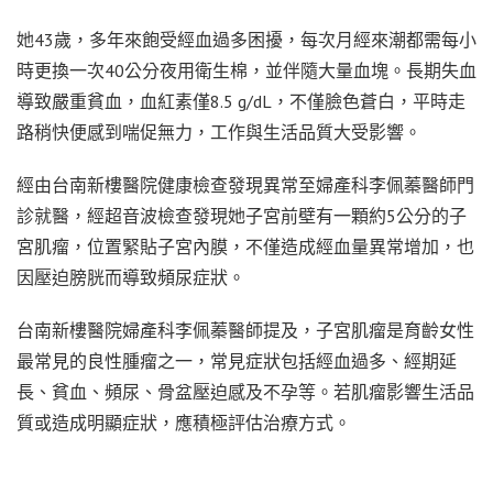
她43歲，多年來飽受經血過多困擾，每次月經來潮都需每小
時更換一次40公分夜用衛生棉，並伴隨大量血塊。長期失血
導致嚴重貧血，血紅素僅8.5 g/dL，不僅臉色蒼白，平時走
路稍快便感到喘促無力，工作與生活品質大受影響。
經由台南新樓醫院健康檢查發現異常至婦產科李佩蓁醫師門
診就醫，經超音波檢查發現她子宮前壁有一顆約5公分的子
宮肌瘤，位置緊貼子宮內膜，不僅造成經血量異常增加，也
因壓迫膀胱而導致頻尿症狀。
台南新樓醫院婦產科李佩蓁醫師提及，子宮肌瘤是育齡女性
最常見的良性腫瘤之一，常見症狀包括經血過多、經期延
長、貧血、頻尿、骨盆壓迫感及不孕等。若肌瘤影響生活品
質或造成明顯症狀，應積極評估治療方式。