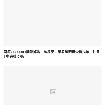
南港LaLaport鷹架掉落 蔣萬安：業者須賠償受傷民眾 | 社會
| 中央社 CNA