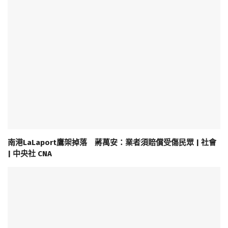
南港LaLaport鷹架掉落 蔣萬安：業者須賠償受傷民眾 | 社會
| 中央社 CNA