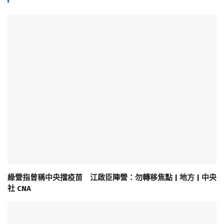
綠營指曾稱中央擋疫苗 江啟臣陣營：勿轉移焦點 | 地方 | 中央
社 CNA