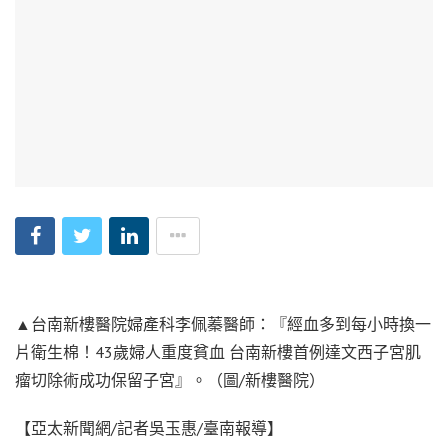
▲台南新樓醫院婦產科李佩蓁醫師：『經血多到每小時換一
片衛生棉！43歲婦人重度貧血 台南新樓首例達文西子宮肌
瘤切除術成功保留子宮』。（圖/新樓醫院）
【亞太新聞網/記者吳玉惠/臺南報導】