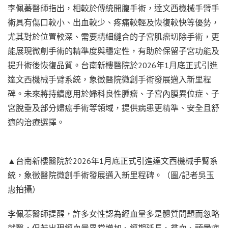
李佩蓁醫師指出，相較於傳統開腹手術，達文西機械手臂手
術具有傷口較小、出血較少、疼痛較輕及恢復較快等優勢，
尤其對於位置較深、需要精細縫合的子宮肌瘤切除手術，更
能展現微創手術的精準度與穩定性，有助於保留子宮功能及
提升術後恢復品質。台南新樓醫院於2026年1月底正式引進
達文西機械手臂系統，象徵醫院微創手術發展邁入新里程
碑。未來將持續應用於婦科良性腫瘤、子宮內膜異位症、子
宮脫垂及部分婦癌手術等領域，提供病患更精準、安全且舒
適的治療選擇。
▲台南新樓醫院於2026年1月底正式引進達文西機械手臂系
統，象徵醫院微創手術發展邁入新里程碑。（圖/記者吳玉
惠拍攝）
李佩蓁醫師提醒，許多女性認為經血量多是體質問題而忽略
就醫，但若出現經血量異常增加、經期延長、貧血、頭暈疲