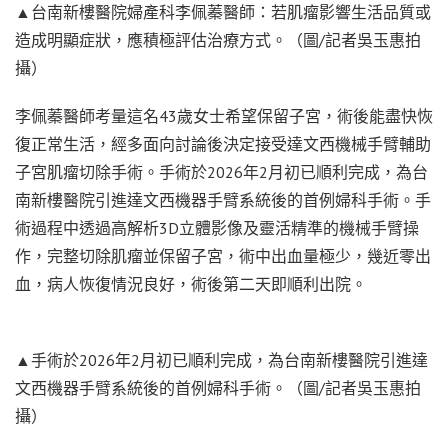
▲台南新樓醫院婦產科李佩蓁醫師：若肌瘤影響生活品質或
造成明顯症狀，應積極評估治療方式。（圖/記者吳玉惠拍
攝）
李佩蓁醫師考量這名43歲女士希望保留子宮，術後能盡快恢
復正常生活，經多面向討論後決定接受達文西機械手臂輔助
子宮肌瘤切除手術。手術於2026年2月初已順利完成，為台
南新樓醫院引進達文西機器手臂系統後的首例婦科手術。手
術過程中透過高解析3D立體影像及靈活精準的機械手臂操
作，完整切除肌瘤並保留子宮，術中出血量極少，幾近零出
血，病人恢復情況良好，術後第二天即順利出院。
▲手術於2026年2月初已順利完成，為台南新樓醫院引進達
文西機器手臂系統後的首例婦科手術。（圖/記者吳玉惠拍
攝）