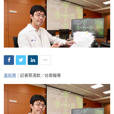
墨新聞
｜記者蔡清欽／台南報導