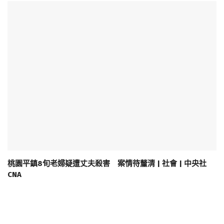
桃園平鎮8旬老婦疑遭丈夫殺害 案情待釐清 | 社會 | 中央社
CNA