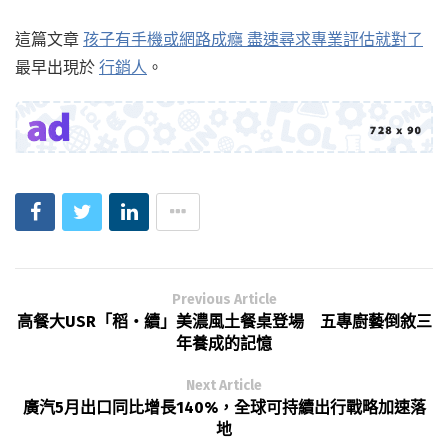
這篇文章
孩子有手機或網路成癮 盡速尋求專業評估就對了
最早出現於
行銷人
。
Previous Article
高餐大USR「稻・續」美濃風土餐桌登場 五專廚藝倒敘三
年養成的記憶
Next Article
廣汽5月出口同比增長140%，全球可持續出行戰略加速落
地