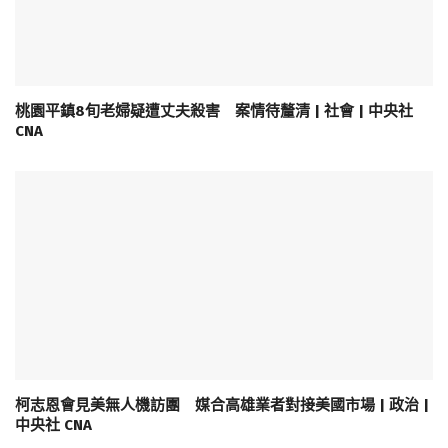
桃園平鎮8旬老婦疑遭丈夫殺害 案情待釐清 | 社會 | 中央社
CNA
柯志恩會見美無人機訪團 媒合高雄業者對接美國市場 | 政治 |
中央社 CNA