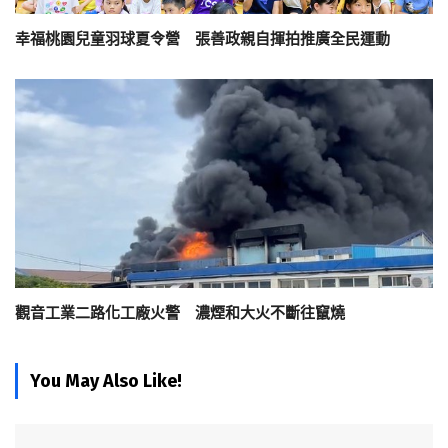
幸福桃園兒童羽球夏令營 張善政親自揮拍推廣全民運動
觀音工業二路化工廠火警 濃煙和大火不斷往竄燒
You May Also Like!