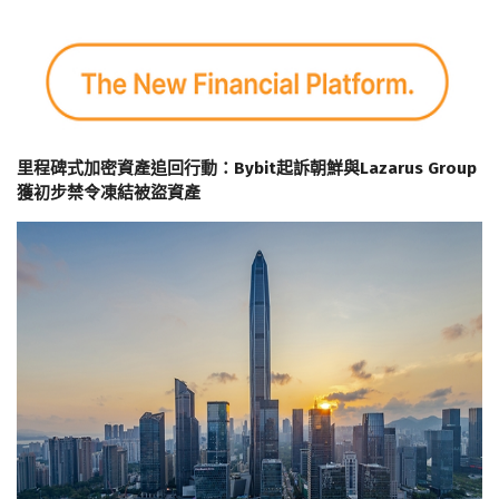
里程碑式加密資產追回行動：Bybit起訴朝鮮與Lazarus Group
獲初步禁令凍結被盜資產