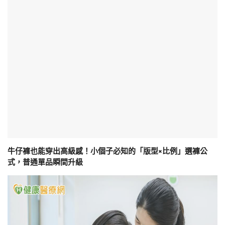
牛仔褲也能穿出高級感！小個子必知的「版型×比例」選褲公
式，普通單品瞬間升級