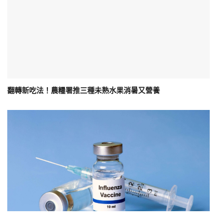
翻轉新吃法！農糧署推三種未熟水果消暑又營養