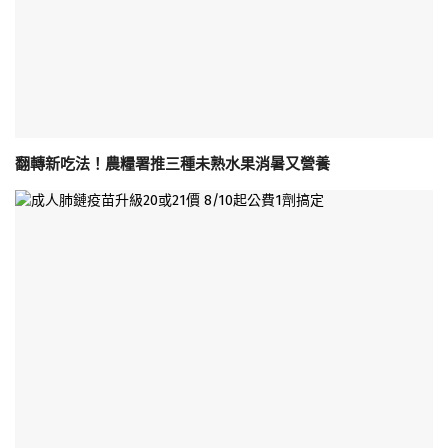
翻轉新吃法！農糧署推三種未熟水果消暑又營養