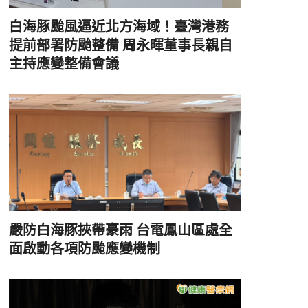
白海豚颱風逼近北方海域！臺灣港務
提前部署防颱整備 周永暉董事長親自
主持應變整備會議
嚴防白海豚挾帶豪雨 台電鳳山區處全
面啟動各項防颱應變機制