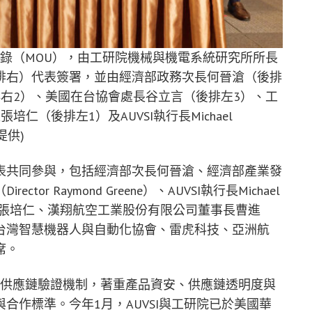
作備忘錄（MOU），由工研院機械與機電系統研究所所長
排右）代表簽署，並由經濟部政務次長何晉滄（後排
右2）、美國在台協會處長谷立言（後排左3）、工
（後排左1）及AUVSI執行長Michael
提供)
表共同參與，包括經濟部次長何晉滄、經濟部產業發
r Raymond Greene）、AUVSI執行長Michael
院長張培仁、漢翔航空工業股份有限公司董事長曹進
台灣智慧機器人與自動化協會、雷虎科技、亞洲航
席。
無人機供應鏈驗證機制，著重產品資安、供應鏈透明度與
合作標準。今年1月，AUVSI與工研院已於美國華