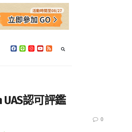
 UAS認可評鑑
0