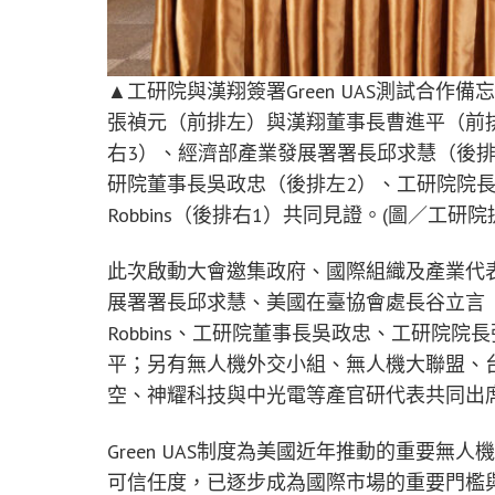
▲工研院與漢翔簽署Green UAS測試合
張禎元（前排左）與漢翔董事長曹進平（前
右3）、經濟部產業發展署署長邱求慧（後排
研院董事長吳政忠（後排左2）、工研院院長張培仁
Robbins（後排右1）共同見證。(圖／工研院
此次啟動大會邀集政府、國際組織及產業代
展署署長邱求慧、美國在臺協會處長谷立言（Directo
Robbins、工研院董事長吳政忠、工研院
平；另有無人機外交小組、無人機大聯盟、
空、神耀科技與中光電等產官研代表共同出
Green UAS制度為美國近年推動的重要
可信任度，已逐步成為國際市場的重要門檻與