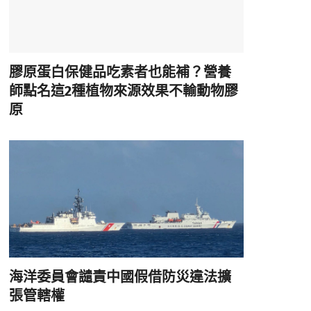
膠原蛋白保健品吃素者也能補？營養
師點名這2種植物來源效果不輸動物膠
原
海洋委員會譴責中國假借防災違法擴
張管轄權