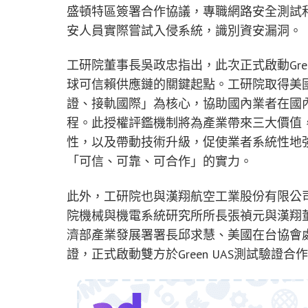
盛頓特區簽署合作協議，專職網路安全測試
安人員實際嘗試入侵系統，識別資安漏洞。
工研院董事長吳政忠指出，此次正式啟動Gre
球可信賴供應鏈的關鍵起點。工研院取得美國AU
證、接軌國際」為核心，協助國內業者在國
程。此授權評鑑機制將為產業帶來三大價值
性，以及帶動技術升級，促使業者系統性地
「可信、可靠、可合作」的實力。
此外，工研院也與漢翔航空工業股份有限公司簽
院機械與機電系統研究所所長張禎元與漢翔
濟部產業發展署署長邱求慧、美國在台協會處長谷立言
證，正式啟動雙方於Green UAS測試驗證合