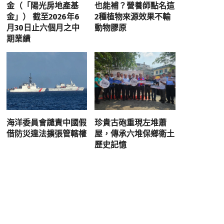
金（「陽光房地產基
也能補？營養師點名這
金」） 截至2026年6
2種植物來源效果不輸
月30日止六個月之中
動物膠原
期業績
海洋委員會譴責中國假
珍貴古砲重現左堆蕭
借防災違法擴張管轄權
屋，傳承六堆保鄉衛土
歷史記憶