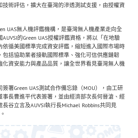
和技術評估，擴大在臺灣的滲透測試支援，由授權資
en UAS無人機評鑑機構，是臺灣無人機產業走向全
VSI的Green UAS授權評鑑資格，將以「在地驗
內依循美國標準完成資安評鑑，縮短進入國際市場時
，包括協助業者接軌國際標準、強化可信供應鏈韌
強化資安能力與產品品質，讓全世界看見臺灣無人機
署Green UAS測試合作備忘錄（MOU），由工研
董事長曹進平代表簽署，並由經濟部次長何晉滄、經
及AUVSI執行長Michael Robbins共同見
作。