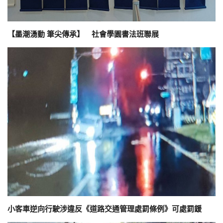
【墨潮湧動 筆尖傳承】 社會學園書法班聯展
小客車逆向行駛涉違反《道路交通管理處罰條例》可處罰鍰