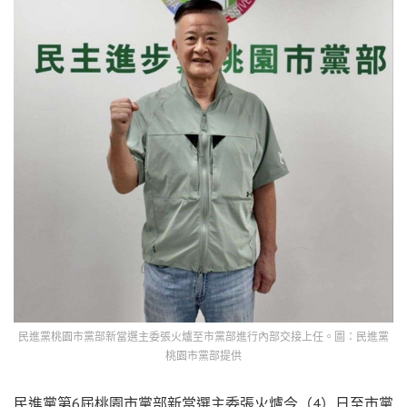
民進黨桃園市黨部新當選主委張火爐至市黨部進行內部交接上任。圖：民進黨
桃園市黨部提供
民進黨第6屆桃園市黨部新當選主委張火爐今（4）日至市黨