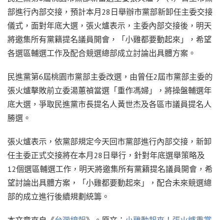
部進行內部交接，預計本月28日舉辦市黨部新卸任主委交接
儀式，面對年底大選，張火爐表示，主委內部交接後，明天
將邀集所有黨籍提名議員開會，「小雞都要動起來」，希望
各選區輔選工作及配合競選總部成立討論出具體方案。
民進黨第6屆桃園市黨部主委改選，由曾任2屆市黨部主委的
張火爐擊敗前立委湯蕙禎當選「重作馮婦」，將操盤輔選年
底大選，爭取民進黨市長提名人黃世杰及各區市議員提名人
勝選。
張火爐表示，依黨部規定今天回市黨部進行內部交接，新卸
任主委正式交接將在本月28日舉行，針對年底選舉策略及
12個選區輔選工作，明天將邀集所有黨籍提名議員開會，希
望討論出具體方案，「小雞都要動起來」，配合未來競選總
部的成立進行後續規劃統籌。
本文章來自《
台灣線報
》。原文：
小雞動起來！張火爐重掌