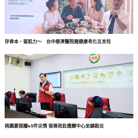
存骨本、留肌力～ 台中慈濟醫院揭健康老化五支柱
桃園豪雨釀45件災情 張善政赴應變中心坐鎮勘災