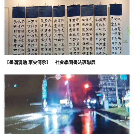
【墨潮湧動 筆尖傳承】 社會學園書法班聯展