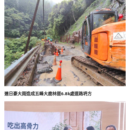
連日豪大雨造成五峰大鹿林道6.8k處道路坍方