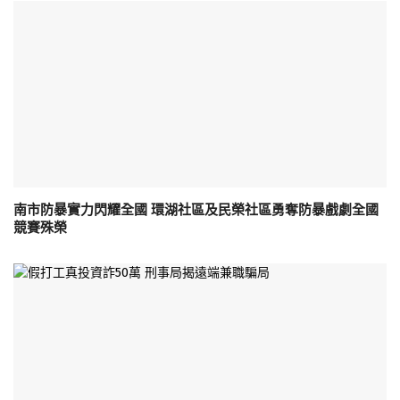
南市防暴實力閃耀全國 環湖社區及民榮社區勇奪防暴戲劇全國
競賽殊榮