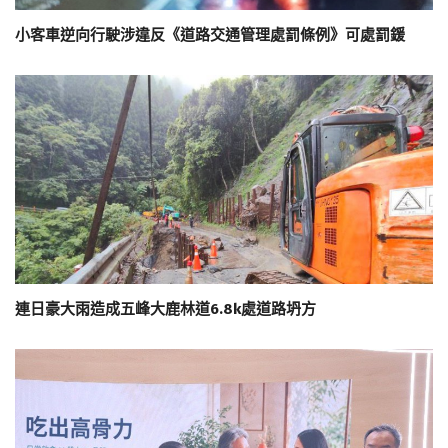
小客車逆向行駛涉違反《道路交通管理處罰條例》可處罰鍰
連日豪大雨造成五峰大鹿林道6.8k處道路坍方