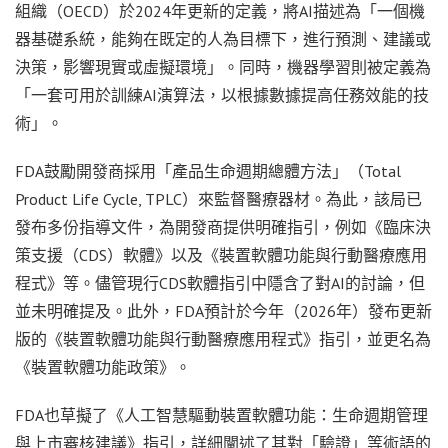
組織（OECD）於2024年更新的定義，將AI描述為「一個機
器基礎系統，能夠在既定的人為目標下，進行預測、建議或
決策，影響現實或虛擬環境」。同時，機器學習則被定義為
「一套可用於訓練AI演算法，以根據數據提高任務效能的技
術」。
FDA鼓勵開發商採用「產品生命週期總體方法」（Total
Product Life Cycle, TPLC）來監督醫療器材。為此，該局已
發布多份指導文件，為開發商提供明確指引，例如《臨床決
策支援（CDS）軟體》以及《裝置軟體功能與行動醫療應用
程式》等。儘管現行CDS軟體指引中隱含了對AI的討論，但
並未明確提及。此外，FDA預計於今年（2026年）發布更新
版的《裝置軟體功能與行動醫療應用程式》指引，並更名為
《裝置軟體功能政策》。
FDA也草擬了《人工智慧驅動裝置軟體功能：生命週期管理
與上市審核建議》指引，詳細闡述了其對「驗證」等術語的