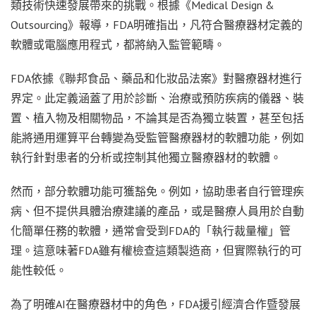
類技術快速發展帶來的挑戰。根據《Medical Design &
Outsourcing》報導，FDA明確指出，凡符合醫療器材定義的
軟體或電腦應用程式，都將納入監管範疇。
FDA依據《聯邦食品、藥品和化妝品法案》對醫療器材進行
界定。此定義涵蓋了用於診斷、治療或預防疾病的儀器、裝
置、植入物及相關物品，不論其是否為獨立裝置，甚至包括
能將通用運算平台轉變為受監管醫療器材的軟體功能，例如
執行針對患者的分析或控制其他獨立醫療器材的軟體。
然而，部分軟體功能可獲豁免。例如，協助患者自行管理疾
病、但不提供具體治療建議的產品，或是醫療人員用於自動
化簡單任務的軟體，通常會受到FDA的「執行裁量權」管
理。這意味著FDA雖有權檢查這類製造商，但實際執行的可
能性較低。
為了明確AI在醫療器材中的角色，FDA援引經濟合作暨發展