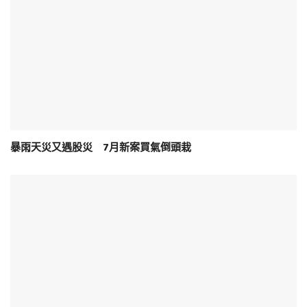
暴雨天災又遇股災 7月新案買氣倒頭栽