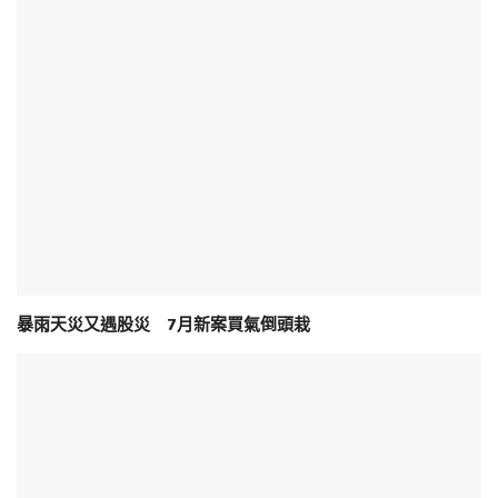
暴雨天災又遇股災 7月新案買氣倒頭栽