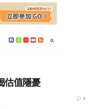
t》揭估值隱憂
0