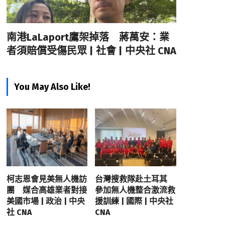
南港LaLaport鷹架掉落 蔣萬安：業
者須賠償受傷民眾 | 社會 | 中央社 CNA
You May Also Like!
柯志恩會見美無人機訪
台灣搜救隊赴土耳其
團 媒合高雄業者對接
參加無人機整合激流救
美國市場 | 政治 | 中央
援訓練 | 國際 | 中央社
社 CNA
CNA