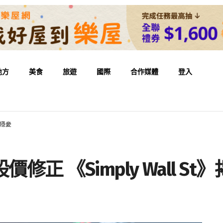
地方
美食
旅遊
國際
合作媒體
登入
值隱憂
股價修正 《Simply Wall S