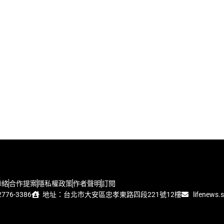
聯絡
合作提案
隱私權政策
作者聲明
訂閱
776-3386
地址：台北市大安區忠孝東路四段221號12樓
lifenews.