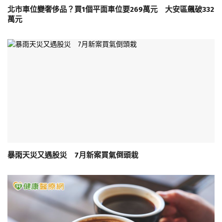
北市車位變奢侈品？買1個平面車位要269萬元 大安區飆破332
萬元
暴雨天災又遇股災 7月新案買氣倒頭栽