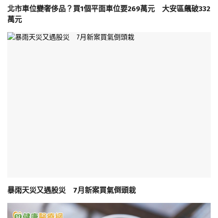
北市車位變奢侈品？買1個平面車位要269萬元 大安區飆破332
萬元
暴雨天災又遇股災 7月新案買氣倒頭栽