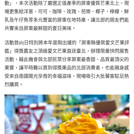
動」，本次活動除了嚴選正值產季的屏東優質芒果北上，現
場更集結洋蔥、可可、咖啡、玫瑰、芭樂、椰子、檸檬、鮮
乳及午仔魚等多元豐富的屏東在地特產，讓北部的朋友們能
共饗來自屏東最鮮甜的夏日美味。
活動首(6)日特別將本年度剛出爐的「屏東縣優質愛文芒果評
鑑」得獎農友之頂級愛文芒果直送臺北，辦理限量快閃展售
活動，藉此機會與北部民眾分享屏東最香甜、品質最頂尖的
果實，讓平時難以買到得獎果品的北部消費者，也能親身感
受來自南國陽光孕育的幸福滋味，現場吸引大批饕客駐足熱
烈購買。