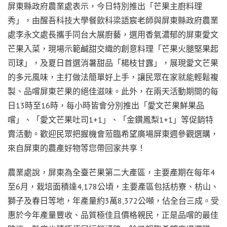
屏東縣政府農業處表示，今日特別推出「芒果主廚料理
秀」，由醒吾科技大學餐飲科梁語宸老師與屏東縣政府農業
處李永文處長攜手同台大展廚藝，選用香氣濃郁的屏東愛文
芒果入菜，現場示範鹹甜交織的創意料理「芒果火腿堅果起
司球」，及夏日首選消暑甜品「楊枝甘露」，展現愛文芒果
的多元風味，主打做法簡單好上手，讓民眾在家就能輕鬆複
製、品嚐屏東芒果的絕佳滋味。此外，在兩天活動期間的每
日13時至16時，每小時皆會分別推出「愛文芒果鮮果品
嚐」、「愛文芒果吐司1+1」、「金鑽鳳梨1+1」等促銷特
賣活動。歡迎民眾把握機會蒞臨希望廣場屏東週參觀選購，
來自屏東的農產好物等您帶回家共享！
農業處說，屏東為全臺芒果第二大產區，主要產期在每年4
至6月，栽培面積達4,178公頃，主要產區包括枋寮、枋山、
獅子及春日等地，年產量約3萬8,372公噸，佔全台三成。受
惠於今年產量豐收、品質極佳且價格親民，正是品嚐的最佳