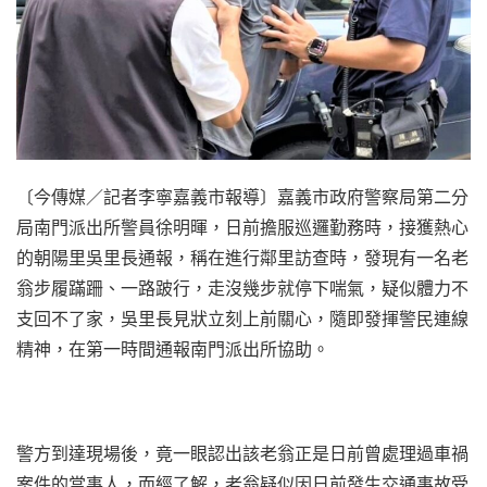
〔今傳媒／記者李寧嘉義市報導〕嘉義市政府警察局第二分
局南門派出所警員徐明暉，日前擔服巡邏勤務時，接獲熱心
的朝陽里吳里長通報，稱在進行鄰里訪查時，發現有一名老
翁步履蹣跚、一路跛行，走沒幾步就停下喘氣，疑似體力不
支回不了家，吳里長見狀立刻上前關心，隨即發揮警民連線
精神，在第一時間通報南門派出所協助。
警方到達現場後，竟一眼認出該老翁正是日前曾處理過車禍
案件的當事人，而經了解，老翁疑似因日前發生交通事故受