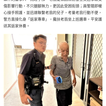
傷影響行動，不只腿腳無力，更因此受困街頭；員警隨即暖
心接手照護，並迅速聯繫老翁的兒子，考量老翁行動不便，
警方直接化身「返家專車」，攙扶老翁坐上巡邏車，平安護
送其返家休養。