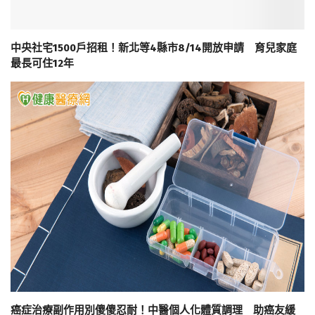
中央社宅1500戶招租！新北等4縣市8/14開放申請 育兒家庭
最長可住12年
癌症治療副作用別傻傻忍耐！中醫個人化體質調理 助癌友緩