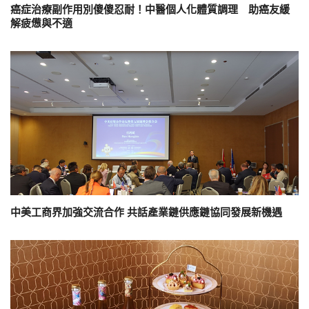
癌症治療副作用別傻傻忍耐！中醫個人化體質調理 助癌友緩
解疲憊與不適
中美工商界加強交流合作 共話產業鏈供應鏈協同發展新機遇