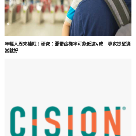
年輕人周末補眠！研究：憂鬱症機率可能低逾4成 專家提醒適
當就好