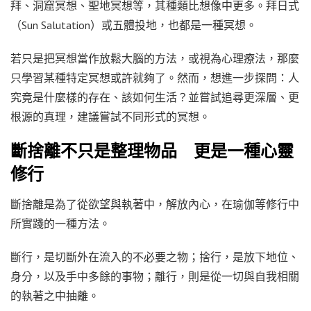
拜、洞窟冥想、聖地冥想等，其種類比想像中更多。拜日式
（Sun Salutation）或五體投地，也都是一種冥想。
若只是把冥想當作放鬆大腦的方法，或視為心理療法，那麼
只學習某種特定冥想或許就夠了。然而，想進一步探問：人
究竟是什麼樣的存在、該如何生活？並嘗試追尋更深層、更
根源的真理，建議嘗試不同形式的冥想。
斷捨離不只是整理物品 更是一種心靈
修行
斷捨離是為了從欲望與執著中，解放內心，在瑜伽等修行中
所實踐的一種方法。
斷行，是切斷外在流入的不必要之物；捨行，是放下地位、
身分，以及手中多餘的事物；離行，則是從一切與自我相關
的執著之中抽離。