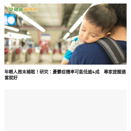
年輕人周末補眠！研究：憂鬱症機率可能低逾4成 專家提醒適
當就好