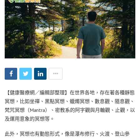
【健康醫療網／編輯部整理】在世界各地，存在著各種靜態
冥想，比如坐禪、黑點冥想、蠟燭冥想、數息觀、隨息觀、
梵咒冥想（Mantra）、密教系的阿字觀與月輪觀、止觀，以
及運用意象的冥想等。
此外，冥想也有動態形式，像是瀑布修行、火渡、登山參