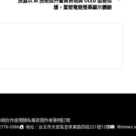
技嘉以 AI 技術提升畫質表現與 OLED 面板保
護，重塑電競螢幕顯示體驗
聯絡
合作提案
隱私權政策
作者聲明
訂閱
776-3386
地址：台北市大安區忠孝東路四段221號12樓
lifenews.