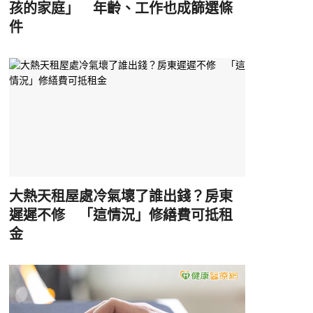
孩的家庭」 年齡、工作也成篩選條
件
大熱天租屋處冷氣壞了誰出錢？房東
遲遲不修 「這情況」修繕費可抵租
金