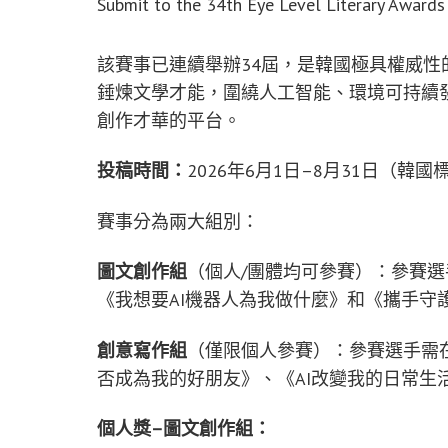
Submit to the 34th Eye Level Literary Awards 
該賽事已連續舉辦34屆，是韓國極具權威
錘煉文學才能，圍繞人工智能、環境可持續
創作才華的平台。
投稿時間：
2026年6月1日–8月31日（韓國
賽事分為兩大組別：
圖文創作組
（個人/團體均可參賽）：參賽選
《我想要AI機器人為我做什麼》和《攜手守
創意寫作組
（僅限個人參賽）：參賽選手需在2
否成為我的好朋友》、《AI改變我的日常生
個人獎–圖文創作組：