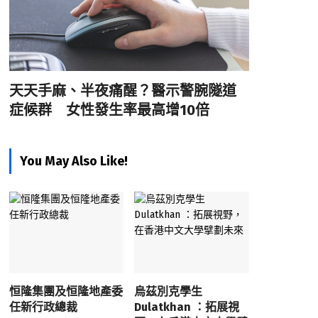
天天手麻、半夜痛醒？醫示警腕隧道
症候群 女性發生率最高增10倍
You May Also Like!
恒隆集團及恒隆地產委
烏茲別克學生
任新行政總裁
Dulatkhan ：拓展視