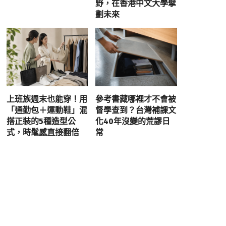
野，在香港中文大學擘
劃未來
上班族週末也能穿！用
參考書藏哪裡才不會被
「通勤包＋運動鞋」混
督學查到？台灣補課文
搭正裝的5種造型公
化40年沒變的荒謬日
式，時髦感直接翻倍
常