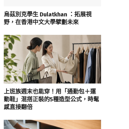
烏茲別克學生 Dulatkhan ：拓展視
野，在香港中文大學擘劃未來
上班族週末也能穿！用「通勤包＋運
動鞋」混搭正裝的5種造型公式，時髦
感直接翻倍