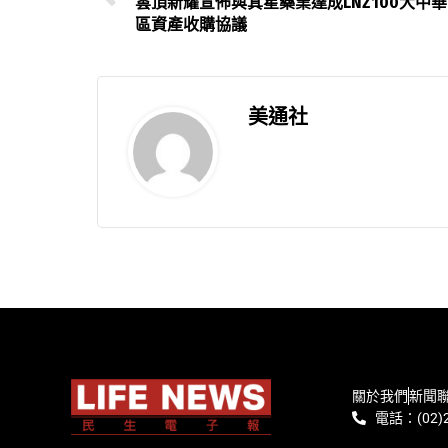
雲頂新耀宣佈與箕星藥業達成LNZ100大中華
區資產收購協議
美通社
關於我們
新聞
電話：(02)2