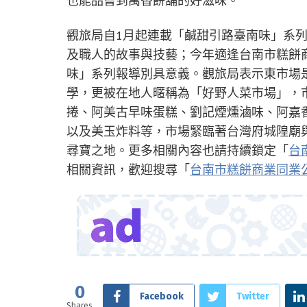
也能品嘗到萬香餅舖的好滋味。
觀旅局自1月起連載「鹹甜引路臺南味」系
及職人的故事與技藝；今年適逢台南市糕餅商
味」系列報導別具意義。觀旅局表示東市場
學，更被在地人暱稱為「好野人菜市場」，
捲、阿美古早味蛋糕、劉記煙燻滷味、阿嘉
以及美玉炸料等，市場緊臨著台灣府城隍廟
尋寶之地。更多相關內容也請持續鎖定「
台
相關資訊，歡迎搜尋「
台南市糕餅商業同業
0
Facebook
Twitter
Shares