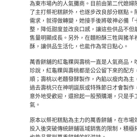
為東市場內的人氣攤商。目前由第二代媳婦
了主打祭祀糕餅外，也逐步改良部分糕點。
需求，就得做轉變，她接手後將敬神必備「
整，降低甜度並改良口感，讓這些供品不但
售量明顯成長。另外，在麵粉酥三牲與豬羊
酥，讓供品生活化，也能作為常日點心。
萬香餅舖的紅龜粿與壽桃一直是人氣商品，
珍說，紅龜粿與壽桃都是公公留下來的配方
順；壽桃以老麵發酵製作，內餡以瘦肉為主
過去壽桃只在神明誕辰或特殊節日才會製作
意外地受歡迎，還掀起一股預購潮，只是手
氣。
原本以祭祀糕點為主力的萬香餅舖，在市場
投入後突破傳統餅舖區域銷售的限制，積極