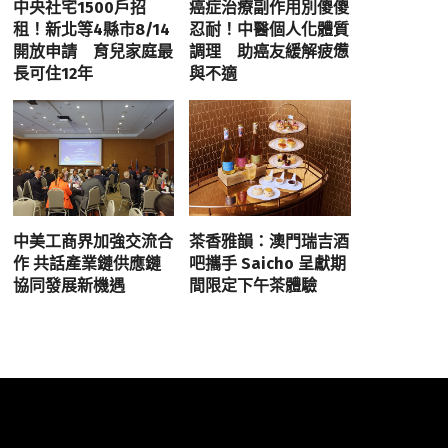
中央社宅1500戶招
癌症治療副作用別傻傻
租！新北等4縣市8/14
忍耐！中醫個人化體質
開放申請 育兒家庭最
調理 助癌友緩解疲憊
長可住12年
與不適
中美工商界加強交流合
茶香雅韻：澳門瑞吉酒
作 共話產業鏈供應鏈
吧攜手 Saicho 呈獻期
協同發展新機遇
間限定下午茶體驗