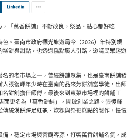
Linkedin
色。臺南市政府觀光旅遊局今（2026）年特別規
的糕餅與甜點，也透過糕點職人引路，邀請民眾趣遊
著名的老市場之一，曾經餅舖聚集，也是臺南餅舖發
辦人張復輝年少時在臺南的品來芳餅舖當學徒，出師
知名餅舖擔任師傅，最後來到東菜市場裡的餅舖工
下店面更名為「萬香餅舖」，開啟創業之路。張復輝
從傳統漢餅跨足紅龜、炊粿與祭祀糕點的製作，慢慢
設備，穩定市場與宮廟客源，打響萬香餅舖名氣，成