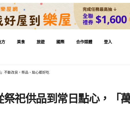
地方
美食
旅遊
國際
合作媒體
登入
舖」不斷改良，祭品、點心都好吃
從祭祀供品到常日點心，「