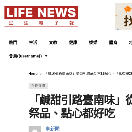
熱門
生活
文教
健康
娛樂
體育
會員({username})
Home
「鹹甜引路臺南味」從祭祀供品到常日點心，「萬香餅
合作媒體
「鹹甜引路臺南味」
祭品、點心都好吃
享新聞