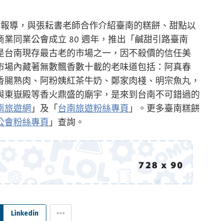
列報導，與張耘書老師合作介紹臺南的糕餅、甜點以
業同業公會成立 80 週年，推出「鹹甜引路臺南
是台南現存最古老的市場之一，因不殺價的信任美
市場內藏著無數飄香數十載的老味道包括：阿真春
香腸熟肉、阿粉姨紅茶牛奶、鄭家肉棧、明宗魚丸，
與東嶽殿等香火鼎盛的廟宇，是來到台南不可錯過的
南旅遊網
」及「
台南旅遊粉絲專頁
」。更多臺南糕餅
公會粉絲專頁
」查詢。
Linkedin