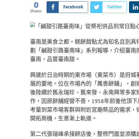
0
Facebook
Twitter
Shares
臺南是美食之都，糕餅甜點尤為知名且別具特
劃「鹹甜引路臺南味」系列報導，介紹臺南
臺南，品嘗臺南甜。
興建於日治時期的東市場（東菜市）是府城
展的要地。位在市場內的「萬香餅舖」，創
後陸續於舊永瑞珍、舊來發、永南興等多家
作，因原餅舖經營不善，1958年前後他頂
考量到菜市場客群與附近宮廟祭品的需求，
開拓商機，生意漸上軌道。
第二代張瑞峰承接餅店後，整修門面並添購