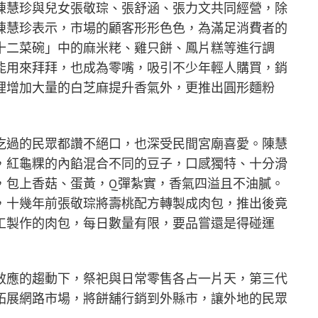
陳慧珍與兒女張敬琮、張舒涵、張力文共同經營，除
陳慧珍表示，市場的顧客形形色色，為滿足消費者的
十二菜碗」中的麻米粩、雞只餅、鳳片糕等進行調
能用來拜拜，也成為零嘴，吸引不少年輕人購買，銷
裡增加大量的白芝麻提升香氣外，更推出圓形麵粉
吃過的民眾都讚不絕口，也深受民間宮廟喜愛。陳慧
，紅龜粿的內餡混合不同的豆子，口感獨特、十分滑
，包上香菇、蛋黃，Q彈紮實，香氣四溢且不油膩。
，十幾年前張敬琮將壽桃配方轉製成肉包，推出後竟
工製作的肉包，每日數量有限，要品嘗還是得碰運
效應的趨動下，祭祀與日常零售各占一片天，第三代
拓展網路市場，將餅舖行銷到外縣市，讓外地的民眾