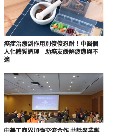
癌症治療副作用別傻傻忍耐！中醫個
人化體質調理 助癌友緩解疲憊與不
適
中美工商界加強交流合作 共話產業鏈