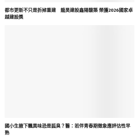
都市更新不只是拆掉重建 龍昊建設鑫陽馥築 榮獲2026國家卓
越建設獎
國小生腋下飄異味恐是狐臭？醫：若伴青春期徵象應評估性早
熟