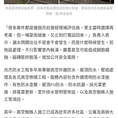
排風罩更新前後對照，改善老舊設備造成的雨水倒灌、異味回流及鳥類築巢等
問題。圖/業者提供
「很多案件都是幾個月前曾經現場評估過，業主當時選擇再
考慮，但一場豪雨過後，又立刻打電話回來。」負責人表
示，漏水問題往往不是會不會發生，而是什麼時候發生。若
拖延處理，不只影響室內裝潢，嚴重甚至可能造成鋼筋鏽
蝕、磁磚膨拱脫落，增加公共安全風險。
兆杰防水工程多年來專營高空外牆防水、屋頂防水、壁癌處
理及各式高空修繕工程，服務內容包含外牆透明防水漆施
作、有色防水塗層、屋頂PU防水、防水抓漏、採光罩更
換、排風罩更新、室外排水管明管架設，以及高空蜘蛛人施
工等項目。
其中，高空蜘蛛人施工已成為近年許多社區、公寓及商辦大