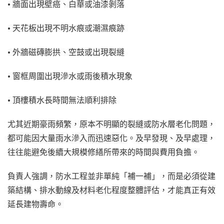
• 牆面出現壁癌、白華或油漆剝落
• 天花板出現不明水痕或潮濕痕跡
• 外牆磁磚膨拱、空鼓或出現裂縫
• 窗框周圍出現滲水或雨後積水現象
• 頂樓積水長時間無法順利排除
尤其近期豪雨頻繁，原本不明顯的裂縫或防水層老化問題，
都可能因大量雨水滲入而迅速惡化。及早發現、及早處理，
往往能避免後續大規模修繕所帶來的時間與費用負擔。
負責人強調，防水工程並非單純「補一補」，而是必須從建
築結構、排水動線及材料老化程度整體評估，才能真正有效
延長建物壽命。