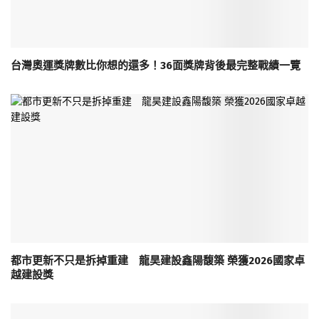
台灣奧運獎牌數比你想的還多！36面獎牌背後最完整戰績一覽
都市更新不只是拆掉重建 龍昊建設鑫陽馥築 榮獲2026國家卓
越建設獎