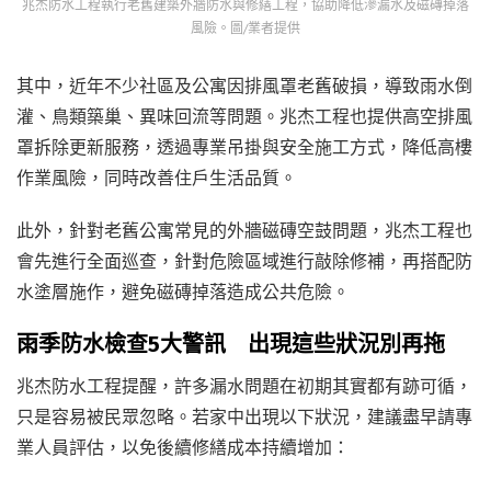
兆杰防水工程執行老舊建築外牆防水與修繕工程，協助降低滲漏水及磁磚掉落
風險。圖/業者提供
其中，近年不少社區及公寓因排風罩老舊破損，導致雨水倒
灌、鳥類築巢、異味回流等問題。兆杰工程也提供高空排風
罩拆除更新服務，透過專業吊掛與安全施工方式，降低高樓
作業風險，同時改善住戶生活品質。
此外，針對老舊公寓常見的外牆磁磚空鼓問題，兆杰工程也
會先進行全面巡查，針對危險區域進行敲除修補，再搭配防
水塗層施作，避免磁磚掉落造成公共危險。
雨季防水檢查5大警訊 出現這些狀況別再拖
兆杰防水工程提醒，許多漏水問題在初期其實都有跡可循，
只是容易被民眾忽略。若家中出現以下狀況，建議盡早請專
業人員評估，以免後續修繕成本持續增加：