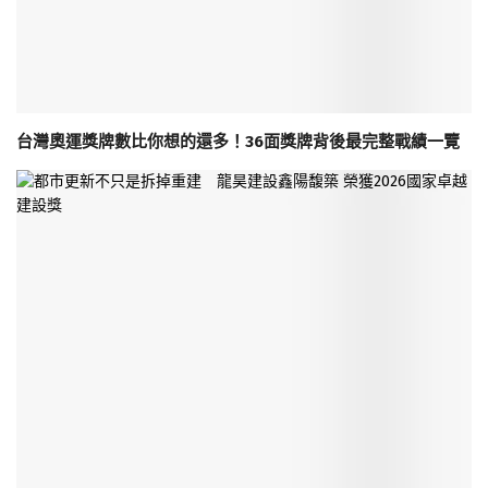
台灣奧運獎牌數比你想的還多！36面獎牌背後最完整戰績一覽