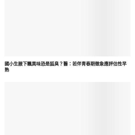
國小生腋下飄異味恐是狐臭？醫：若伴青春期徵象應評估性早
熟