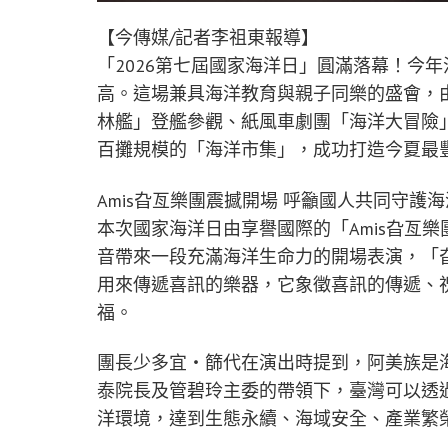
【今傳媒/記者李祖東報導】
「2026第七屆國家海洋日」圓滿落幕！今
高。這場兼具海洋教育與親子同樂的盛會，由「
林艦」登艦參觀、紙風車劇團「海洋大冒險
百攤規模的「海洋市集」，成功打造今夏最
Amis旮亙樂團震撼開場 呼籲國人共同守護
本次國家海洋日由享譽國際的「Amis旮亙
音帶來一段充滿海洋生命力的開場表演，「
用來傳遞喜訊的樂器，它象徵喜訊的傳遞、
福。
團長少多宜・篩代在演出時提到，阿美族是
泰院長及管碧玲主委的帶領下，臺灣可以透
洋環境，達到生態永續、海域安全、產業繁