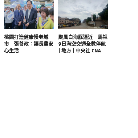
桃園打造健康慢老城
颱風白海豚逼近 馬祖
市 張善政：讓長輩安
9日海空交通全數停航
心生活
| 地方 | 中央社 CNA