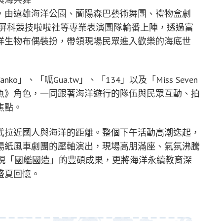
，由遠雄海洋公園、蘭陽森巴藝術舞團、禮物盒劇
戲、屏科競技啦啦社等專業表演團隊輪番上陣，透過富
洋生物布偶裝扮，帶領現場民眾進入歡樂的海底世
anko」、「呱Gua.tw」、「134」以及「Miss Seven
魚》角色，一同跟著海洋遊行的隊伍與民眾互動、拍
焦點。
式拉近國人與海洋的距離。整個下午活動高潮迭起，
場紙風車劇團的壓軸演出，現場高朋滿座、氣氛沸騰
展現「國艦國造」的豐碩成果，更將海洋永續教育深
盛夏回憶。