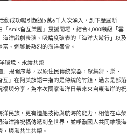
年活動成功吸引超過5萬6千人次湧入，創下歷屆新
Amis旮亙樂團」震撼開場，結合4,000噸級「雲
」海洋戲劇表演、吸睛度破表的「海洋大遊行」以及
豐富、迴響最熱烈的海洋盛會。
海洋環境、永續共榮
樂團」揭開序幕，以原住民傳統樂器，聚集舞、樂、
旮亙」在阿美族語中指的是傳統的竹鐘，過去是部落
祝福與分享，為本次國家海洋日帶來來自東海岸的祝
海洋民族，更有造船技術與航海的能力，相信在卓榮
過海洋將祝福傳遞到全世界，並呼籲國人共同維護海
榮，與海共生共榮。