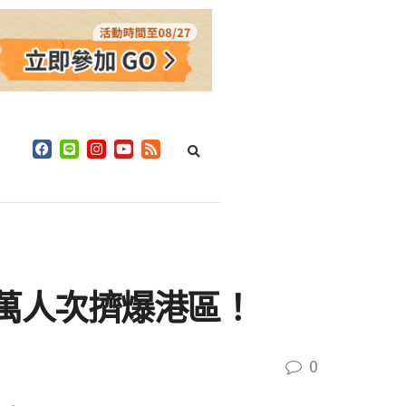
6萬人次擠爆港區！
0