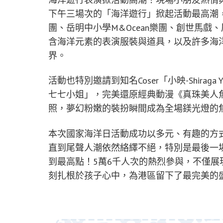
下午三場次的「海洋遊行」掀起活動最高潮
團、岳明中小學M&Ocean樂團、創世馬
含海洋元素的表演服裝與道具，以及許多海
界。
活動也特別邀請到知名Coser「小映-Shiraga Y
七七小姐」，完美還原經典動漫《真珠美人
照，夢幻粉嫩的裝扮瞬間成為全場鎂光燈的
本次國家海洋日活動成功以多元、有趣的方
直到尾聲人潮依然絡繹不絕，特別是最後一
到最高點！5萬6千人次的熱烈參與，不僅
刻扎根於孩子心中，為港區留下了最完美的