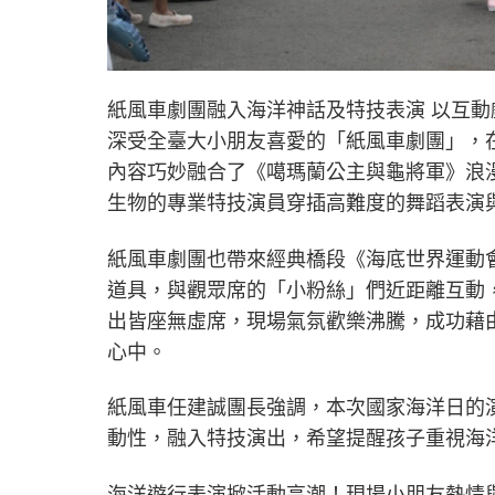
紙風車劇團融入海洋神話及特技表演 以互
深受全臺大小朋友喜愛的「紙風車劇團」，
內容巧妙融合了《噶瑪蘭公主與龜將軍》浪
生物的專業特技演員穿插高難度的舞蹈表演
紙風車劇團也帶來經典橋段《海底世界運動
道具，與觀眾席的「小粉絲」們近距離互動
出皆座無虛席，現場氣氛歡樂沸騰，成功藉
心中。
紙風車任建誠團長強調，本次國家海洋日的
動性，融入特技演出，希望提醒孩子重視海
海洋遊行表演掀活動高潮！現場小朋友熱情