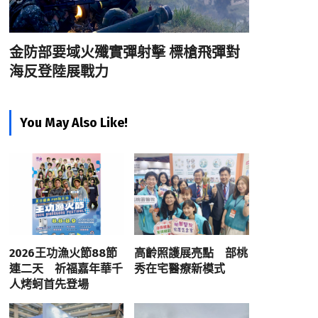
金防部要域火殲實彈射擊 標槍飛彈對
海反登陸展戰力
You May Also Like!
2026王功漁火節88節
高齡照護展亮點 部桃
連二天 祈福嘉年華千
秀在宅醫療新模式
人烤蚵首先登場