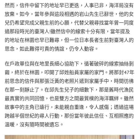
然而，信件中留下的地址早已更迭，人事已非，海洋局沒有
放棄。如今，當年參與這段相遇的岩山先生已辭世，他的女
兒仍希望完成父親生前的心願，代替父親尋找當年曾一同度
過那段時光的臺灣人!雖然信中的線索十分有限，當年提及
的地址在林園也早已難尋，但一位日本長者生前對臺灣人的
思念，如此難得可貴的情誼，仍令人動容。
在戶政單位與在地里長細心協助下，循著破碎的線索抽絲剝
繭，終於在林園，叩開了邱姓船員家屬的家門。將那封47年
前思念的信件與那張泛黃的老照片遞到家屬手中，時間彷彿
在那一刻靜止了。在邱先生兒子的細數下，那是舊時代漁民
最真實的共同回憶，也是雙方之間最質樸的海洋羈絆。雖然
故事中的主角已遠行，未能親自重逢，令人感傷；透過這場
跨越半個世紀的尋人行動，那份當年彼此信任、互相照應的
溫暖，沒有隨時間被遺忘。