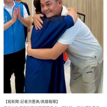
【寫新聞-記者洪惠美/高雄報導】