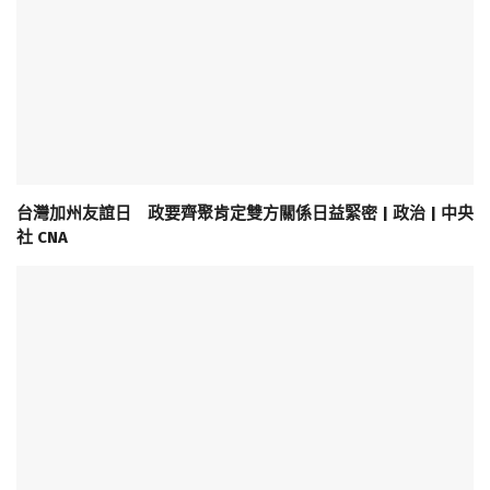
台灣加州友誼日 政要齊聚肯定雙方關係日益緊密 | 政治 | 中央
社 CNA