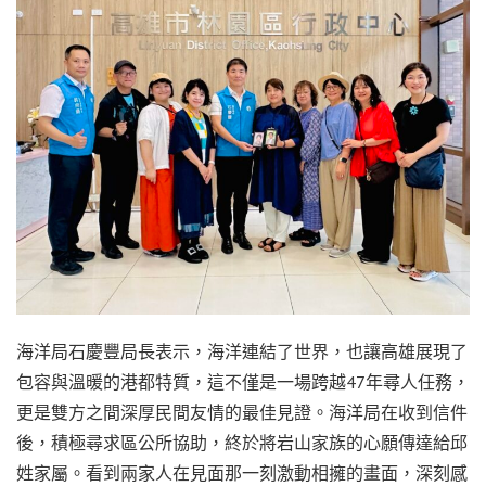
海洋局石慶豐局長表示，海洋連結了世界，也讓高雄展現了
包容與溫暖的港都特質，這不僅是一場跨越47年尋人任務，
更是雙方之間深厚民間友情的最佳見證。海洋局在收到信件
後，積極尋求區公所協助，終於將岩山家族的心願傳達給邱
姓家屬。看到兩家人在見面那一刻激動相擁的畫面，深刻感