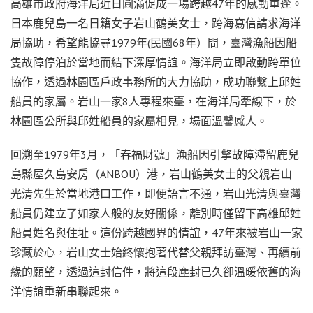
高雄市政府海洋局近日圓滿促成一場跨越47年的感動重逢。
日本鹿兒島一名日籍女子岩山鶴美女士，跨海寫信請求海洋
局協助，希望能協尋1979年(民國68年）間，臺灣漁船因船
隻故障停泊於當地而結下深厚情誼。海洋局立即啟動跨單位
協作，透過林園區戶政事務所的大力協助，成功聯繫上邱姓
船員的家屬。岩山一家8人專程來臺，在海洋局牽線下，於
林園區公所與邱姓船員的家屬相見，場面溫馨感人。
回溯至1979年3月，「春福財號」漁船因引擎故障滯留鹿兒
島縣屋久島安房（ANBOU）港，岩山鶴美女士的父親岩山
光清先生於當地港口工作，即便語言不通，岩山光清與臺灣
船員仍建立了如家人般的友好關係，離別時僅留下高雄邱姓
船員姓名與住址。這份跨越國界的情誼，47年來被岩山一家
珍藏於心，岩山女士始終懷抱著代替父親拜訪臺灣、再續前
緣的願望，透過這封信件，將這段塵封已久卻溫暖依舊的海
洋情誼重新串聯起來。