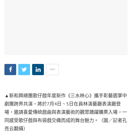
▲新和興總團歌仔戲年度新作《三水映心》攜手彰藝園掌中
劇團跨界共演，將於7月4日、5日在員林演藝廳表演廳登
場，邀請喜愛傳統戲曲與表演藝術的觀眾踴躍購票入場，一
同感受歌仔戲與布袋戲交織而成的舞台魅力。（圖╱記者孔
亮云翻攝）