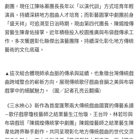
劇團，現任江陳咏蓁團長長年以「以演代訓」方式培育年輕
演員，持續深耕地方戲曲人才培育；而彰藝園掌中劇團前身
「盛天祥」可追溯至日治時期，現由第四代團長、陳錫煌傳
習藝生陳韋佑接掌，近年積極投入校園推廣與布袋戲傳承工
作，多次獲選彰化縣傑出演藝團隊，持續深化彰化地方傳統
藝術的文化底蘊。
▲這次組合體現師承血脈的傳承與延續，也象徵台灣傳統戲
曲跨域整合的嶄新方向，展現傳統歌仔戲曲音韻之美與布袋
戲掌中的細膩魅力。（圖╱記者孔亮云翻攝）
《三水映心》新作為首度匯聚兩大傳統戲曲國寶的傳藝系譜
—歌仔戲廖瓊枝藝師之結業藝生江怡璇、王台玲、林若珍與
布袋戲班「陳錫煌傳統掌中劇團」陳錫煌藝師之結業藝生陳
韋佑跨界聯手創作，共同呈現彰化地方傳統戲曲的世代交流