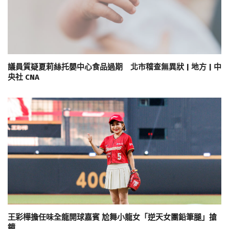
議員質疑夏莉絲托嬰中心食品過期 北市稽查無異狀 | 地方 | 中
央社 CNA
王彩樺擔任味全龍開球嘉賓 尬舞小龍女「逆天女團鉛筆腿」搶
鏡