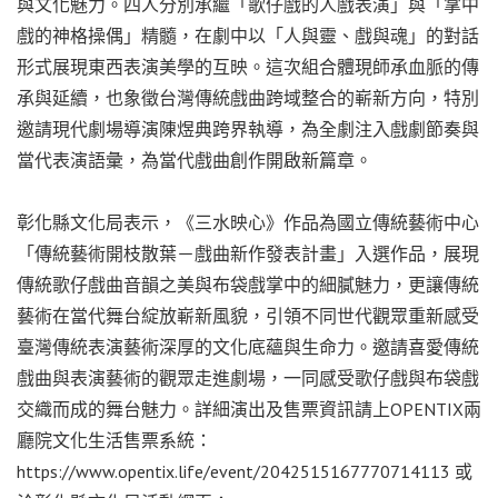
與文化魅力。四人分別承繼「歌仔戲的人戲表演」與「掌中
戲的神格操偶」精髓，在劇中以「人與靈、戲與魂」的對話
形式展現東西表演美學的互映。這次組合體現師承血脈的傳
承與延續，也象徵台灣傳統戲曲跨域整合的嶄新方向，特別
邀請現代劇場導演陳煜典跨界執導，為全劇注入戲劇節奏與
當代表演語彙，為當代戲曲創作開啟新篇章。
彰化縣文化局表示，《三水映心》作品為國立傳統藝術中心
「傳統藝術開枝散葉－戲曲新作發表計畫」入選作品，展現
傳統歌仔戲曲音韻之美與布袋戲掌中的細膩魅力，更讓傳統
藝術在當代舞台綻放嶄新風貌，引領不同世代觀眾重新感受
臺灣傳統表演藝術深厚的文化底蘊與生命力。邀請喜愛傳統
戲曲與表演藝術的觀眾走進劇場，一同感受歌仔戲與布袋戲
交織而成的舞台魅力。詳細演出及售票資訊請上OPENTIX兩
廳院文化生活售票系統：
https://www.opentix.life/event/2042515167770714113 或