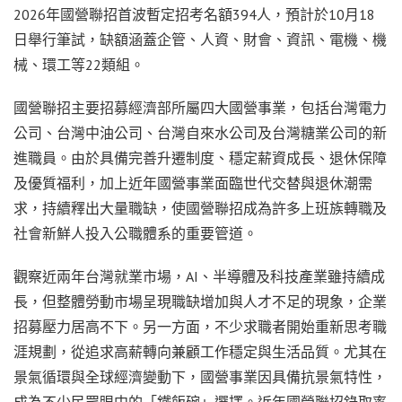
2026年國營聯招首波暫定招考名額394人，預計於10月18
日舉行筆試，缺額涵蓋企管、人資、財會、資訊、電機、機
械、環工等22類組。
國營聯招主要招募經濟部所屬四大國營事業，包括台灣電力
公司、台灣中油公司、台灣自來水公司及台灣糖業公司的新
進職員。由於具備完善升遷制度、穩定薪資成長、退休保障
及優質福利，加上近年國營事業面臨世代交替與退休潮需
求，持續釋出大量職缺，使國營聯招成為許多上班族轉職及
社會新鮮人投入公職體系的重要管道。
觀察近兩年台灣就業市場，AI、半導體及科技產業雖持續成
長，但整體勞動市場呈現職缺增加與人才不足的現象，企業
招募壓力居高不下。另一方面，不少求職者開始重新思考職
涯規劃，從追求高薪轉向兼顧工作穩定與生活品質。尤其在
景氣循環與全球經濟變動下，國營事業因具備抗景氣特性，
成為不少民眾眼中的「鐵飯碗」選擇。近年國營聯招錄取率