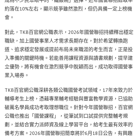
約落在10%左右，顯示競爭雖然激烈，但仍具備一定上榜機
會。
對此，TKB百官網公職表示，2026年國營聯招持續釋出穩定
職缺，加上國營事業人才需求長期存在，對於希望轉換跑
道、追求穩定發展或提前布局未來職涯的考生而言，正是投
入準備的關鍵時機。若能善用課程資源與讀書規劃，提早建
立優勢，將有機會在激烈競爭中脫穎而出，成功取得國營事
業入場券。
TKB百官網公職深耕各類公職國營考試領域，17年來致力於
輔導考生上榜，憑藉專業輔考經驗與豐富教學資源，已協助
破萬名學員成功考取理想職位。針對今年國營聯招，百官網
公職也推出「國營課程」，從筆試到口試提供完整輔考規
劃，並結合實力派師資及線上學習平台，給考生最有效率的
備考方案。2026年國營聯招簡章將於6月18日公告，有興趣