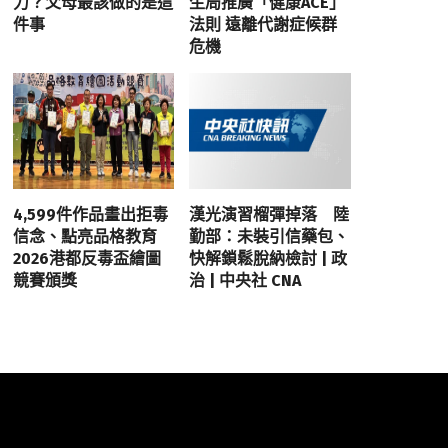
力？父母最該做的是這
生局推廣「健康ACE」
件事
法則 遠離代謝症候群
危機
4,599件作品畫出拒毒
漢光演習榴彈掉落 陸
信念、點亮品格教育
勤部：未裝引信藥包、
2026港都反毒盃繪圖
快解鎖鬆脫納檢討 | 政
競賽頒獎
治 | 中央社 CNA