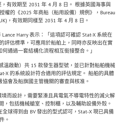
徑，有效期至 2031 年 4 月 8 日。 根據英國海事與
gency) 授權的《2025 年商船（船用設備）規例》，Bureau
 UK)，有效期同樣至 2031 年 4 月 8 日。
Lance Harry 表示：「這項認可確認 Stat-X 系統在
既定的評估標準，可應用於船舶上，同時亦反映出在實
如何通過一套結構化流程相互銜接整合。」
（感溫啟動）共 15 款發生器型號，並已針對船舶機械
at-X 的系統設計符合適用的評估規定。 船舶的具體
級協會及船旗國主管機關的審查與核准。
危害環境而設計，需要緊湊且具電氣不導電特性的滅火解
空間，包括機械艙室、控制櫃，以及輔助設備外殼。
得到由 BV 發出的型式認可，Stat‑X 現已具備
條件。