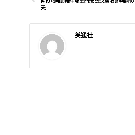
南投巧咖節端午埔里開玩 煙火演唱會嗨翻10
天
美通社