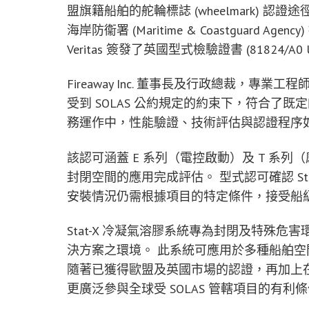
盟旗籍船舶的舵輪標誌 (wheelmark) 認證途
海岸防衞署 (Maritime & Coastguard A
Veritas 簽發了英國型式檢驗證書 (81824/A0
Fireaway Inc. 董事長及行政總裁，專業工程師 
受到 SOLAS 公約規定的約束下，符合了
務運作中，性能驗證、技術評估與認證程序
該認可涵蓋 E 系列（電控啟動）及 T 系列
封閉空間的應用完成評估。 型式認可確認 St
安裝情況仍需根據項目的特定條件，接受船
Stat-X 冷凝氣溶膠系統專為封閉及特殊
決方案之環境。 此系統可應用於多種船舶
隨著已獲得歐盟及英國市場的認證，再加上在全球
更廣泛參與全球受 SOLAS 管轄項目的有利