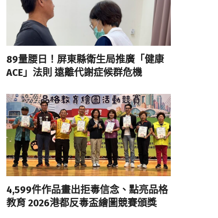
89量腰日！屏東縣衛生局推廣「健康
ACE」法則 遠離代謝症候群危機
4,599件作品畫出拒毒信念、點亮品格
教育 2026港都反毒盃繪圖競賽頒獎