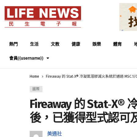
熱門
生活
文教
健康
娛樂
體育
會員({username})
Home
Fireaway 的 Stat‑X® 冷凝氣溶膠滅火系統於通過 MSC
國際
Fireaway 的 Stat‑
後，已獲得型式認可及
美通社