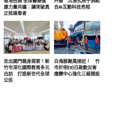
香港召開 全球醫療健
升級 沉浸式燕子洞結
康力量共議：讓突破真
合AI互動科技亮相
正抵達患者
走出國門親身探索！新
白海豚颱風接近！ 竹
竹市深化國際教育多元
市於明(9)日啟動災害
出訪 打造新世代全球
應變中心強化三級開設
公民