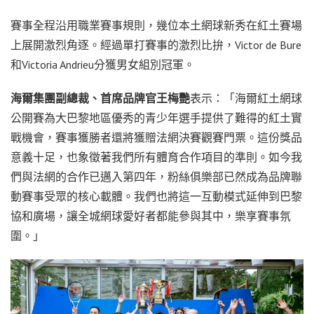
賽事全程沿用職業賽事規則，幾位本土網球新秀在紅土賽場
上展開激烈角逐。經過單打賽事的激烈比拚，Victor de Bure
和Victoria Andrieu分獲男女組別冠軍。
海爾集團副總裁
、
首席品牌官王梅艷
表示：「海爾紅土網球
公開賽為大巴黎地區優秀的青少年選手提供了難得的紅土實
戰機會，賽事獲勝者還將獲贈法網決賽觀賽門票。這份獎品
意義十足，也象徵著我們所有體育合作項目的準則。如今我
們與法網的合作已邁入第四年，粉絲俱樂部已然成為品牌聯
動賽事受眾的核心載體。我們也將這一互動模式延伸到巴黎
協和廣場，讓全城網球愛好者都能參與其中，樂享賽事氛
圍。」