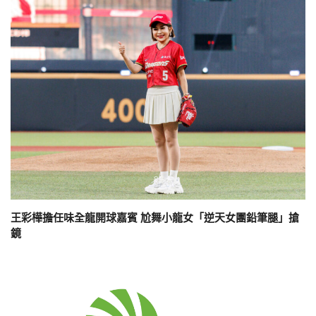
王彩樺擔任味全龍開球嘉賓 尬舞小龍女「逆天女團鉛筆腿」搶
鏡