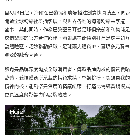
自6月3日起，海爾在巴黎協和廣場搭建創意快閃裝置，同步
開啟全球粉絲社群攝影展，與世界各地的海爾粉絲共享這一
盛事。與此同時，作為巴黎聖日耳曼足球俱樂部和利物浦足
球俱樂部的官方合作夥伴，海爾還在此特別打造足球主題互
動體驗區，巧妙聯動網球、足球兩大體育IP，實現多元賽事
資源的融合互通。
體育是品牌深度鏈接全球消費者、傳遞品牌內核的優質戰略
載體。競技體育所承載的精益求精、堅韌拚搏、突破自我的
精神內核，能夠搭建深度的情感紐帶，打造比傳統營銷模式
更具溫度與影響
力的品
牌體驗。