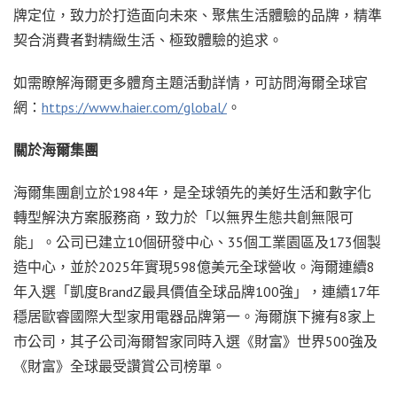
牌定位，致力於打造面向未來、聚焦生活體驗的品牌，精準
契合消費者對精緻生活、極致體驗的追求。
如需瞭解海爾更多體育主題活動詳情，可訪問海爾全球官
網：
https://www.haier.com/global/
。
關於海爾集團
海爾集團創立於1984年，是全球領先的美好生活和數字化
轉型解決方案服務商，致力於「以無界生態共創無限可
能」。公司已建立10個研發中心、35個工業園區及173個製
造中心，並於2025年實現598億美元全球營收。海爾連續8
年入選「凱度BrandZ最具價值全球品牌100強」，連續17年
穩居歐睿國際大型家用電器品牌第一。海爾旗下擁有8家上
市公司，其子公司海爾智家同時入選《財富》世界500強及
《財富》全球最受讚賞公司榜單。