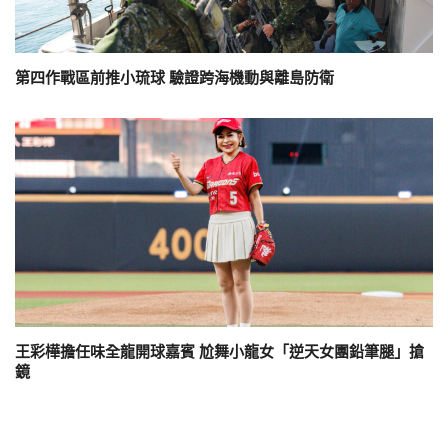
第四作戰區前推小琉球 驗證跨海機動與離島防衛
王彩樺擔任味全龍開球嘉賓 尬舞小龍女「逆天女團鉛筆腿」搶
鏡