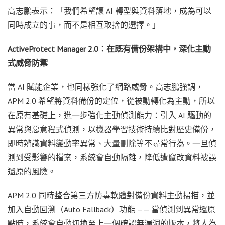
高志鵬表示：「我們希望讓 AI 轉型與資料落地，成為可以
同時成立的事，而不是相互取捨的選擇。」
ActiveProtect Manager 2.0：在既有備份架構中，深化主動
式威脅防禦
當 AI 賦能企業，也同樣強化了網路威脅。高志鵬強調，
APM 2.0 希望將資料備份的定位，從被動轉化為主動，所以
在原有基礎上，進一步強化主動偵測能力：引入 AI 驅動的
異常與惡意程式偵測，以機器學習技術持續比對歷史備份，
即時辨識資料變動率異常、大量刪除等不尋常行為。一旦偵
測到受影響的檔案，系統會自動隔離，降低遭竄改資料被誤
還原的風險。
APM 2.0 同時整合第三方防毒軟體對備份資料主動掃描，並
加入自動回溯（Auto Fallback）功能 —— 當偵測到異常還原
點時，系統會自動切換至上一個確認無漏洞的版本，將人為