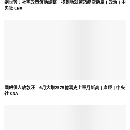
劉世芳：社宅政策滾動調整 找到地就蓋恐變空餘屋 | 政治 | 中
央社 CNA
國銀個人放款旺 6月大增2575億寫史上單月新高 | 產經 | 中央
社 CNA