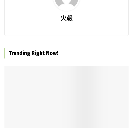
火報
Trending Right Now!