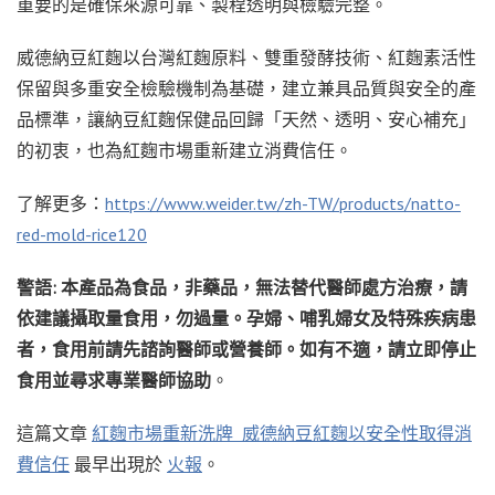
重要的是確保來源可靠、製程透明與檢驗完整。
威德納豆紅麴以台灣紅麴原料、雙重發酵技術、紅麴素活性
保留與多重安全檢驗機制為基礎，建立兼具品質與安全的產
品標準，讓納豆紅麴保健品回歸「天然、透明、安心補充」
的初衷，也為紅麴市場重新建立消費信任。
了解更多：
https://www.weider.tw/zh-TW/products/natto-
red-mold-rice120
警語: 本產品為食品，非藥品，無法替代醫師處方治療，請
依建議攝取量食用，勿過量。孕婦、哺乳婦女及特殊疾病患
者，食用前請先諮詢醫師或營養師。如有不適，請立即停止
食用並尋求專業醫師協助
。
這篇文章
紅麴市場重新洗牌 威德納豆紅麴以安全性取得消
費信任
最早出現於
火報
。