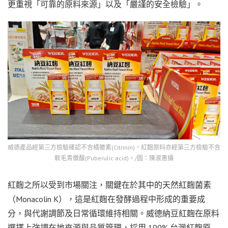
更重視「可靠的原料來源」以及「嚴謹的安全檢驗」。
威德產品經第三方檢驗確認不含橘黴素(Citrinin)，紅麴原料亦經第三方檢驗不含
軟毛青黴酸(Puberulic acid)。/圖：陳淑惠攝
紅麴之所以受到市場關注，關鍵在於其中的天然紅麴菌素
（Monacolin K），這是紅麴在發酵過程中形成的重要成
分，與代謝調節及日常循環維持相關。威德納豆紅麴在原料
選擇上強調在地來源與品質管理，採用 100% 台灣紅麴原