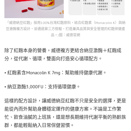
「威德納豆紅麴」採用100%台灣紅麴原料，結合紅麴素（Monacolin K）與納
豆激酶複方設計，並通過第三方檢驗，打造兼具品質與安全管理的紅麴保健產
品。/圖：威德官網
除了紅麴本身的營養，威德複方更結合納豆激酶＋紅麴成
分，從代謝、循環，雙面向打造安心循環配方。
• 紅麴素含Monacolin K 7mg：幫助維持健康代謝。
• 納豆激酶3,000FU：支持循環健康。
這樣的配方設計，讓威德納豆紅麴不只是安全的選擇，更是
能從內而外幫助身體穩定運作的健康方案。不論是工作繁
忙、飲食油膩的上班族，還是想長期維持代謝平衡的熟齡族
群，都能輕鬆納入日常保健習慣。