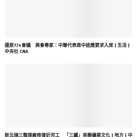
還原7/4會議 與會專家：中聯代表是中途應要求入席 | 生活 |
中央社 CNA
新北瑞三整煤廠修復近完工 「三鐵」串聯礦業文化 | 地方 | 中