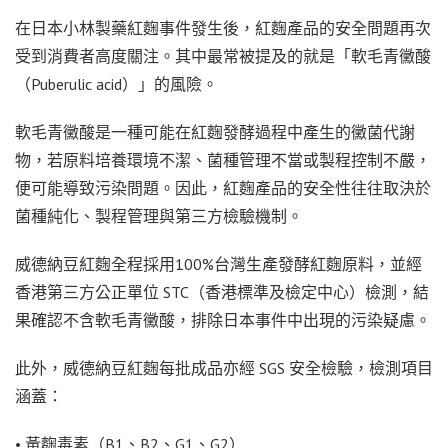
在日本小林製藥紅麴事件發生後，紅麴產品的安全問題再次
受到消費者高度關注。其中最常被提及的就是「軟毛青黴酸
（Puberulic acid）」的風險。
軟毛青黴酸是一種可能在紅麴發酵過程中產生的黴菌代謝
物，若原料培養環境不潔、菌種管理不當或製程控制不嚴，
便可能導致污染問題。因此，紅麴產品的安全性往往取決於
菌種純化、製程管理與第三方檢驗機制。
威德納豆紅麴全程採用100%台灣生產發酵紅麴原料，並經
香港第三方公正單位 STC（香港標準及檢定中心）檢測，結
果確認不含軟毛青黴酸，排除日本事件中出現的污染疑慮。
此外，威德納豆紅麴每批成品亦經 SGS 安全檢驗，檢測項目
涵蓋：
• 黃麴毒素（B1、B2、G1、G2）