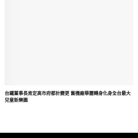
台鐵董事長肯定高市府都計變更 舊機廠華麗轉身化身全台最大
兒童新樂園