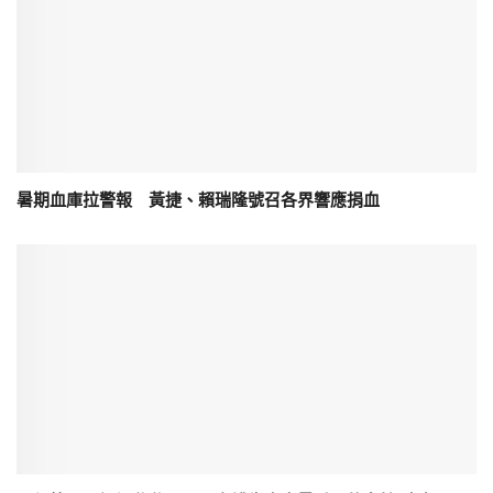
暑期血庫拉警報 黃捷、賴瑞隆號召各界響應捐血