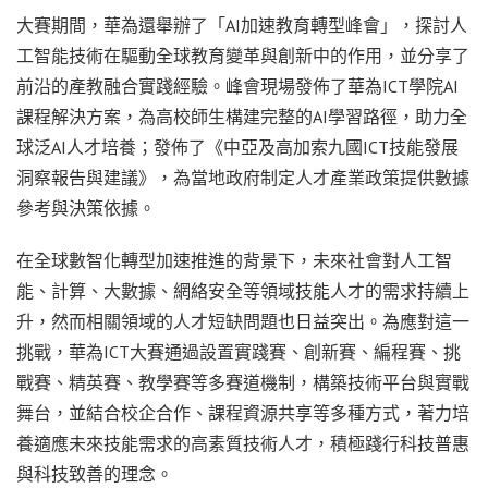
大賽期間，華為還舉辦了「AI加速教育轉型峰會」，探討人
工智能技術在驅動全球教育變革與創新中的作用，並分享了
前沿的產教融合實踐經驗。峰會現場發佈了華為ICT學院AI
課程解決方案，為高校師生構建完整的AI學習路徑，助力全
球泛AI人才培養；發佈了《中亞及高加索九國ICT技能發展
洞察報告與建議》，為當地政府制定人才產業政策提供數據
參考與決策依據。
在全球數智化轉型加速推進的背景下，未來社會對人工智
能、計算、大數據、網絡安全等領域技能人才的需求持續上
升，然而相關領域的人才短缺問題也日益突出。為應對這一
挑戰，華為ICT大賽通過設置實踐賽、創新賽、編程賽、挑
戰賽、精英賽、教學賽等多賽道機制，構築技術平台與實戰
舞台，並結合校企合作、課程資源共享等多種方式，著力培
養適應未來技能需求的高素質技術人才，積極踐行科技普惠
與科技致善的理念。