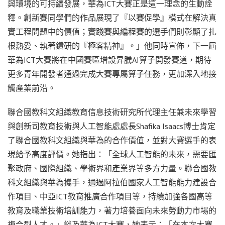
與環境的可持續發展，華為ICT大賽正是這一理念的生動詮
釋。創新賽同學們的作品展現了『以賽促學』模式在解決真
實工程問題中的價值；實踐賽與編程賽的選手們則彰顯了扎
根熱愛、執著鑽研的『極客精神』。」他同時宣佈，下一屆
華為ICT大賽將在中國賽區增設昇騰AI算子開發賽道，期待
更多青年開發者通過完成大賽專屬算子任務，更加深入地接
觸產業前沿。
聯合國教科文組織教育信息技術研究所代理主任兼未來學習
與創新司教育技術與人工智能處處長Shafika Isaacs博士肯定
了聯合國教科文組織與華為的合作價值，並對大賽選手的表
現給予高度評價。她指出：「全球人工智能的未來，需要匯
聚政府、國際組織、學術界和產業界等多方力量。聯合國教
科文組織與華為攜手，通過阿拉伯國家人工智能能力建設合
作項目、中亞ICT教育推廣合作項目等，持續加強各國高等
教育及職業技術培訓能力，著力培養面向未來勞動力市場的
複合型人才。」談及華為ICT大賽，她表示：「在本次大賽