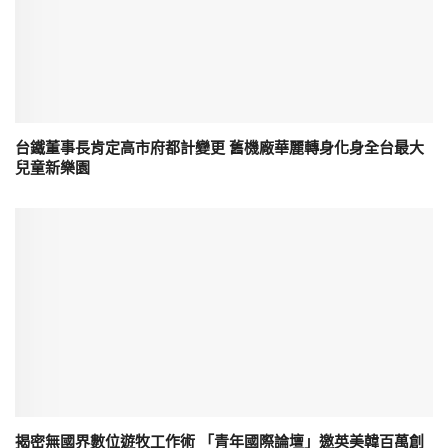
台鐵董事長肯定高市府都計變更 舊機廠華麗轉身化身全台最大
兒童新樂園
揭密無國界數位遊牧工作術 「青年國際論壇」邀英美韓百萬創