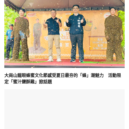
大崗山龍眼蜂蜜文化節感受夏日最夯的「蜂」潮魅力 活動限
定「蜜汁鹽酥雞」掀話題