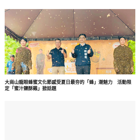
大崗山龍眼蜂蜜文化節感受夏日最夯的「蜂」潮魅力 活動限
定「蜜汁鹽酥雞」掀話題