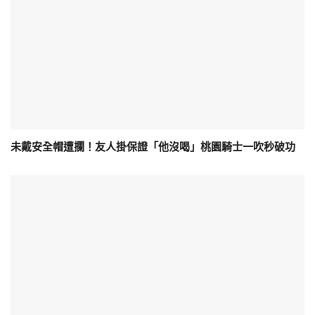
未戴安全帽遭攔！友人掛保證「他沒喝」桃園騎士一吹秒破功