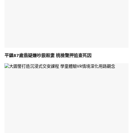
平鎮87歲翁疑嫌吵狠殺妻 桃檢聲押追查死因