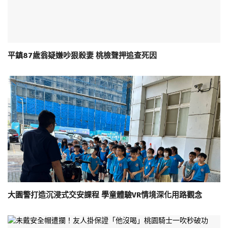
平鎮87歲翁疑嫌吵狠殺妻 桃檢聲押追查死因
大園警打造沉浸式交安課程 學童體驗VR情境深化用路觀念