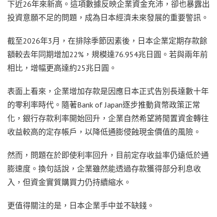
下近26年來新高。這項數據反映企業資金充沛，卻也暴露出
投資意願不足的問題，成為日本經濟未來發展的重要警訊。
截至2026年3月，在排除季節因素後，日本企業定期存款餘
額較去年同期增加22%，規模達76.954兆日圓。若與兩年前
相比，增幅更高達約25兆日圓。
表面上看來，企業增加存款是因應日本正式告別長達數十年
的零利率時代。隨著Bank of Japan逐步推動貨幣政策正常
化，銀行存款利率開始回升，企業自然希望將閒置資金轉往
收益較高的定存帳戶，以降低通膨侵蝕現金價值的風險。
然而，問題在於即使利率回升，目前定存收益率仍遠低於通
膨速度。換句話說，企業雖然能透過存款獲得部分利息收
入，但資金實質購買力仍持續縮水。
更值得關注的是，日本企業手中並不缺錢。