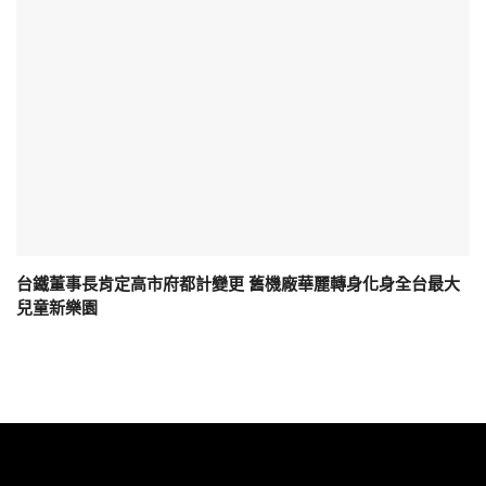
台鐵董事長肯定高市府都計變更 舊機廠華麗轉身化身全台最大
兒童新樂園