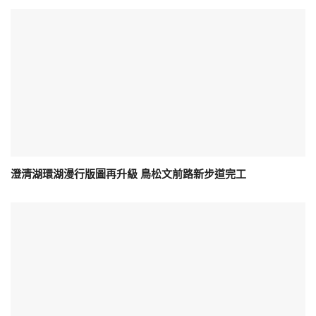
澄清湖環湖漫行版圖再升級 鳥松文前路新步道完工