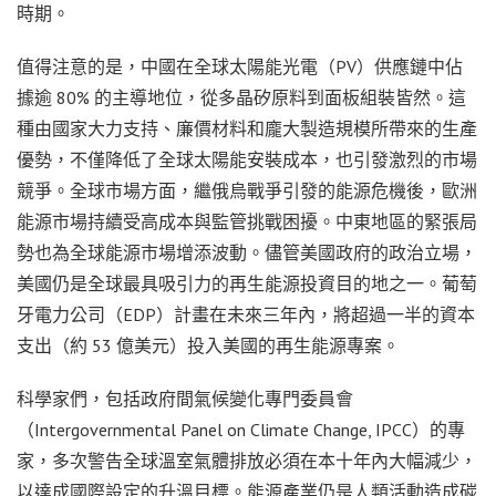
時期。
值得注意的是，中國在全球太陽能光電（PV）供應鏈中佔
據逾 80% 的主導地位，從多晶矽原料到面板組裝皆然。這
種由國家大力支持、廉價材料和龐大製造規模所帶來的生產
優勢，不僅降低了全球太陽能安裝成本，也引發激烈的市場
競爭。全球市場方面，繼俄烏戰爭引發的能源危機後，歐洲
能源市場持續受高成本與監管挑戰困擾。中東地區的緊張局
勢也為全球能源市場增添波動。儘管美國政府的政治立場，
美國仍是全球最具吸引力的再生能源投資目的地之一。葡萄
牙電力公司（EDP）計畫在未來三年內，將超過一半的資本
支出（約 53 億美元）投入美國的再生能源專案。
科學家們，包括政府間氣候變化專門委員會
（Intergovernmental Panel on Climate Change, IPCC）的專
家，多次警告全球溫室氣體排放必須在本十年內大幅減少，
以達成國際設定的升溫目標。能源產業仍是人類活動造成碳