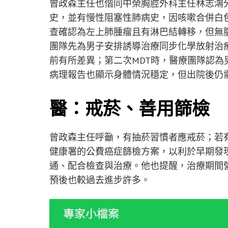
曾政森主任也偕同中榮胸腔外科主任林志鴻
史，並有慢性阻塞性肺病史，因咳嗽合併白
查確認為左上肺腫瘤且有淋巴結轉移，但無
團隊先為男子安排誘導治療同步化學放射治
前有所差異；第二次MDT時，醫療團隊認
病理報告也顯示身體情況穩定，但出院後仍
醫：戒菸、善用篩檢 
曾政森主任呼籲，有抽菸習慣者應戒菸；若
健康署的公費癌症篩檢方案，以利於早期發
通、配合檢查與治療。他也提醒，治療期間
預後也較過去進步許多。