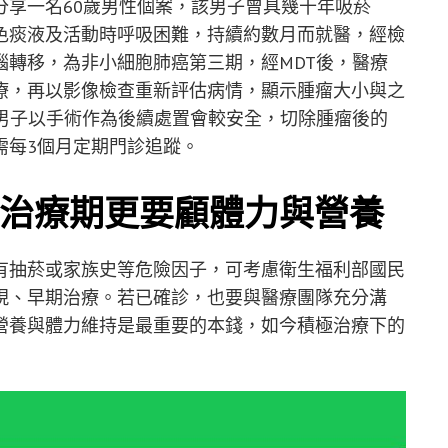
分享一名60歲男性個案，該男子曾具幾十年吸菸
色痰液及活動時呼吸困難，持續約數月而就醫，經檢
腦轉移，為非小細胞肺癌第三期，經MDT後，醫療
療，再以影像檢查重新評估病情，顯示腫瘤大小與之
為男子以手術作為後續處置會較安全，切除腫瘤後的
需每3個月定期門診追蹤。
治療期更要顧體力與營養
有抽菸或家族史等危險因子，可考慮衛生福利部國民
現、早期治療。若已確診，也要與醫療團隊充分溝
營養與體力維持是最重要的本錢，如今積極治療下的