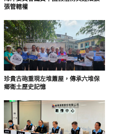
張管轄權
珍貴古砲重現左堆蕭屋，傳承六堆保
鄉衛土歷史記憶