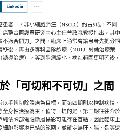
Linkedin
患者中，非小細胞肺癌（NSCLC）約占9成，不同
肺癌整合照護暨研究中心主任曾政森教授指出，其中
較不適合開刀」之間，臨床上通常會讓患者先把分期
轉移後，再由多專科團隊診療（MDT）討論治療策
（誘導治療），等到腫瘤縮小、病灶範圍更明確後，
於「可切和不可切」之間
常以手術切除腫瘤為目標，而第四期則以控制病情、
等全身性治療為主，值得一提的是，第三期往往介於
單純依胸部電腦斷層攝影可能存在盲點，因此臨床上
癌細胞影響淋巴結的範圍，並確定無肝、腦、骨等遠