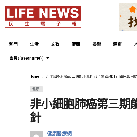
熱門
生活
文教
健康
娛樂
體育
會員({username})
Home
非小細胞肺癌第三期能不能開刀？醫談MDT在臨床如何
健康
非小細胞肺癌第三期
針
健康醫療網