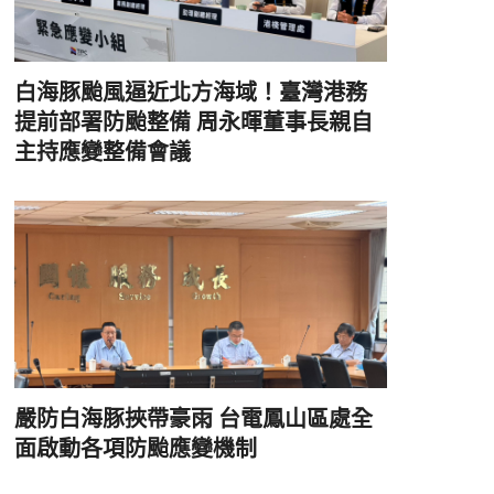
白海豚颱風逼近北方海域！臺灣港務
提前部署防颱整備 周永暉董事長親自
主持應變整備會議
嚴防白海豚挾帶豪雨 台電鳳山區處全
面啟動各項防颱應變機制