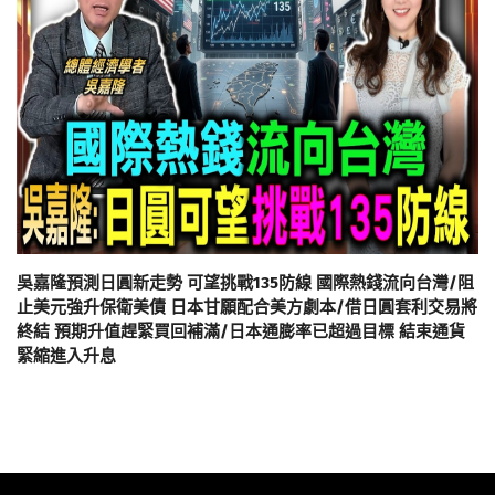
吳嘉隆預測日圓新走勢 可望挑戰135防線 國際熱錢流向台灣/阻
止美元強升保衛美債 日本甘願配合美方劇本/借日圓套利交易將
終結 預期升值趕緊買回補滿/日本通膨率已超過目標 結束通貨
緊縮進入升息