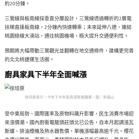
約20分鐘。
三鶯線與板南線採垂直分層設計，三鶯線透過轉折的2層電
扶梯直達板南線，2分鐘內快速轉乘；未來延伸八德，連結
桃園綠線大湳站，通往桃園機場，極大提升交通便利性。
預期將大幅帶動三鶯觀光並翻轉在地交通條件，建構更完善
的北北桃捷運生活圈。
廚具家具下半年全面喊漲
徐培原表示，今年下半年家具漲勢更顯著。圖／朱福山
受中東局勢、國際匯率及原物料飆升影響，民生消費市場迎
來漲價潮。國內廚衛電龍頭莊頭北已公告，自本月起調漲瓦
斯爐、排油煙機及熱水器售價，單機漲幅最高逾千元。櫻花