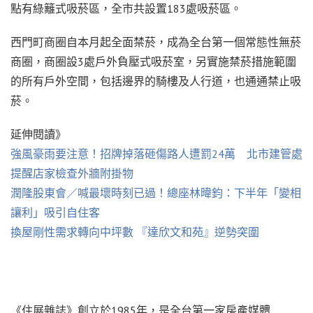
點有綠籬式吸菸區，全市共設置183處吸菸區。
西門町商圈自本月起全面禁菸，成為全台第一個常態性無菸
商圈，商圈設3處戶外負壓式吸菸室，另實施禁菸措施範圍
的所有戶外空間，包括邊界的騎樓及人行道，也通通禁止吸
菸。
延伸閱讀》
強風豪雨要注意！招牌掉落砸傷路人遭罰24萬 北市建管處
提醒店家檢查外牆附掛物
潤隆股東會／喊最壞時刻已過！總座林暐鈞：下半年「變相
讓利」吸引自住客
換屋剛性需求轉向中坪數 『達欣文和苑』逆勢突圍
《住展雜誌》創立於1985年，是全台第一家房產媒體