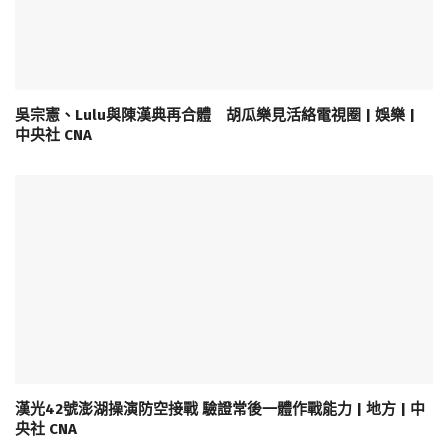
吳宗憲、Lulu與陳漢典再合體 胡瓜樂見活絡電視圈 | 娛樂 |
中央社 CNA
漢光42號澎湖操演防空接戰 驗證常後一體作戰能力 | 地方 | 中
央社 CNA