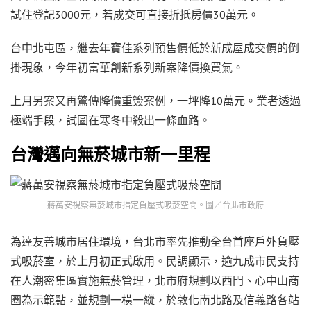
試住登記3000元，若成交可直接折抵房價30萬元。
台中北屯區，繼去年寶佳系列預售價低於新成屋成交價的倒
掛現象，今年初富華創新系列新案降價換買氣。
上月另案又再驚傳降價重簽案例，一坪降10萬元。業者透過
極端手段，試圖在寒冬中殺出一條血路。
台灣邁向
無菸城
市新一里程
蔣萬安視察無菸城市指定負壓式吸菸空間。圖／台北市政府
為達友善城市居住環境，台北市率先推動全台首座戶外負壓
式吸菸室，於上月初正式啟用。民調顯示，逾九成市民支持
在人潮密集區實施無菸管理，北市府規劃以西門、心中山商
圈為示範點，並規劃一橫一縱，於敦化南北路及信義路各站