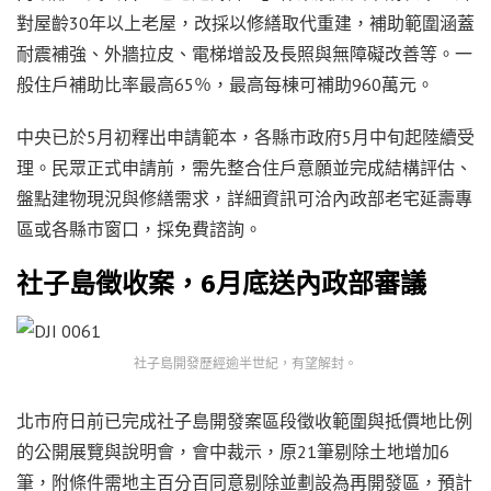
對屋齡30年以上老屋，改採以修繕取代重建，補助範圍涵蓋
耐震補強、外牆拉皮、電梯增設及長照與無障礙改善等。一
般住戶補助比率最高65％，最高每棟可補助960萬元。
中央已於5月初釋出申請範本，各縣市政府5月中旬起陸續受
理。民眾正式申請前，需先整合住戶意願並完成結構評估、
盤點建物現況與修繕需求，詳細資訊可洽內政部老宅延壽專
區或各縣市窗口，採免費諮詢。
社子島徵收案，6月底送內政部審議
社子島開發歷經逾半世紀，有望解封。
北市府日前已完成社子島開發案區段徵收範圍與抵價地比例
的公開展覽與說明會，會中裁示，原21筆剔除土地增加6
筆，附條件需地主百分百同意剔除並劃設為再開發區，預計