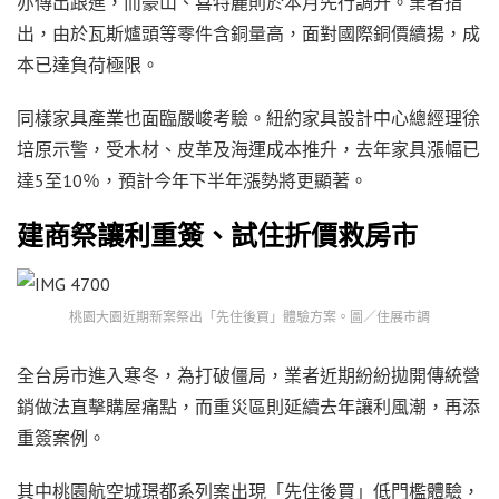
亦傳出跟進，而豪山、喜特麗則於本月先行調升。業者指
出，由於瓦斯爐頭等零件含銅量高，面對國際銅價續揚，成
本已達負荷極限。
同樣家具產業也面臨嚴峻考驗。紐約家具設計中心總經理徐
培原示警，受木材、皮革及海運成本推升，去年家具漲幅已
達5至10％，預計今年下半年漲勢將更顯著。
建商祭讓利重簽、試住折價救房市
桃園大園近期新案祭出「先住後買」體驗方案。圖／住展市調
全台房市進入寒冬，為打破僵局，業者近期紛紛拋開傳統營
銷做法直擊購屋痛點，而重災區則延續去年讓利風潮，再添
重簽案例。
其中桃園航空城璟都系列案出現「先住後買」低門檻體驗，