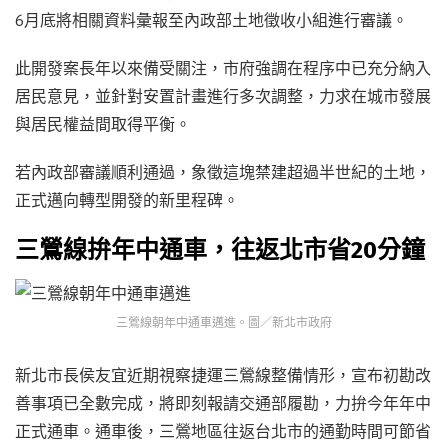
6月底將相關資料彙報至內政部土地徵收小組進行審議。
此開發案長年以來備受關注，市府強調在程序中已充分納入
居民意見，並針對安置計畫進行多次調整，力求在城市發展
與居民權益間取得平衡。
若內政部審議順利通過，象徵這塊禁建超過半世紀的土地，
正式邁向轉型開發的新里程碑。
三鶯線拚年中通車，往返北市省20分鐘
三鶯線朝年中通車邁進。圖／新北市政府
新北市長侯友宜近期視察捷運三鶯線整備情形，宣布初勘改
善事項已全數完成，將即刻報請交通部履勘，力拚今年年中
正式通車。通車後，三鶯地區往返台北市的通勤時間可節省