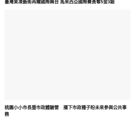
臺灣果凍藝術再耀國際舞台 馬來西亞國際賽勇奪5金3銀
桃園小小市長暨市政體驗營 播下市政種子盼未來參與公共事
務