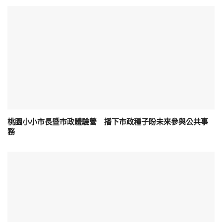
桃園小小市長暨市政體驗營 播下市政種子盼未來參與公共事
務