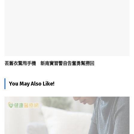
丟舊衣驚甩手機 新南實習警自告奮勇幫撈回
You May Also Like!