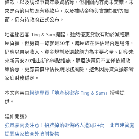
條款，以及調整申貸年齡資格等，但相關內容尚未定案。未
來是否適用於既有貸款戶，以及補貼金額與實施期間等細
節，仍有待政府正式公布。
地產秘密客 Ting & Sam提醒，雖然優惠貸款有助於減輕購
屋負擔，但房貸一背就是30年，購屋族在評估是否進場時，
仍應以自身收入、資金規劃及還款能力為主要考量。即使未
來新青安2.0推出新的補貼措施，購屋決策仍不宜僅依賴政
策優惠，更應審慎評估長期財務風險，避免因房貸負擔影響
家庭財務穩定。
本文內容由
粉絲專頁「地產秘密客 Ting & Sam」
授權提
供。
延伸閱讀》
強風豪雨要注意！招牌掉落砸傷路人遭罰24萬 北市建管處
提醒店家檢查外牆附掛物