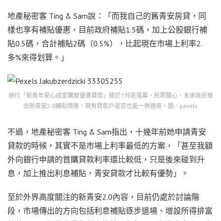
地產秘密客 Ting & Sam說：「而我自己的舊青安房貸，同
樣也享有補貼優惠，目前政府補貼1.5碼，加上公股銀行補
貼0.5碼，合計補貼2碼（0.5%），比起現在市場上利率2.
多%來得划算。」
現行「新青年安心成家購屋優惠貸款」將於7月底落幕，民眾關心，未來政府推
出新青安2.0補貼措施，現有貸款戶是否也能一併適用。圖／pexels
不過，地產秘密客 Ting & Sam指出，十幾年前她申請青安
貸款的時候，其實不是市場上利率最低的方案，「甚至我額
外向銀行申請的首購貸款利率還比較低，只是後來碰到升
息，加上推出利息補貼，青安貸款才比較有優勢」。
至於外界高度關注的新青安2.0內容，目前仍處於討論階
段，市場傳出的方向包括利息補貼逐步退場、增設所得排富