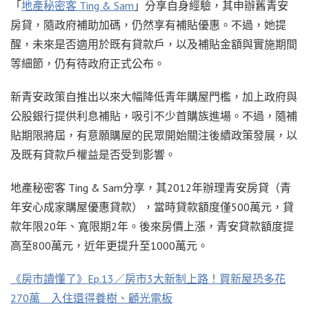
「
地產秘密客 Ting & Sam
」分享自身經驗，其申辦舊青安
房貸，隨政府補助加碼，仍然享有補貼優惠。不過，她提
醒，未來是否適用於既有貸款戶，以及補貼金額與實施期間
等細節，仍有待政府正式公布。
新青安政策自推出以來大幅降低青年購屋門檻，加上政府與
公股銀行提供利息補貼，吸引不少首購族進場。不過，隨補
貼期限將屆，有意願購屋的民眾開始關注後續政策發展，以
及既有貸款戶權益是否受到影響。
地產秘密客 Ting & Sam分享，其2012年辦理青安房貸（青
年安心成家購屋優惠貸款），當時貸款額度僅500萬元，貸
款年限20年、寬限期2年。後來房價上漲，青安貸款額度提
高至800萬元，近年更提升至1000萬元。
《房市讀懂了》Ep.13／房市3大新制上路！買新屋恐多花
270萬 入住還得養樹、顧光電板