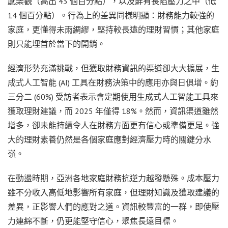
感樂觀（高出 43 個百分點），以及鮮有長陷壓力之中（低
14 個百分點）。行為上的差異同樣明顯：財務能力較強的
家庭，更懂得未雨綢繆，堅持較長遠的理財習慣；其他家庭
則只能埋首於當下的開銷。
經濟形勢充滿挑戰，但獲取財務資訊的渠道卻大大擴展，生
成式人工智能 (AI) 工具在財務決策中的應用亦與日俱增。約
三分二 (60%) 受訪者表示會定期使用生成式人工智能工具來
獲取理財建議，而 2025 年僅得 18%。然而，資訊渠道雖然
增多，卻未能持續令人在財務方面更有信心或準備更足。強
大的理財素養仍然是各個家庭應對經濟壓力時的關鍵分水
嶺。
在動盪時期，亞洲各地家庭財務抗逆力越發懸殊。成本壓力
雖不分收入高低地影響所有家庭，但理財知識及獲取建議的
差異，正影響人們的應對之道。資訊較豐富的一群，即使壓
力連綿不斷，仍更能堅守信心，聚焦長遠目標。