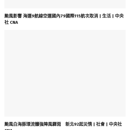
颱風影響 海運9航線空運國內79國際115航次取消 | 生活 | 中央
社 CNA
颱風白海豚環流釀強陣風驟雨 新北92起災情 | 社會 | 中央社