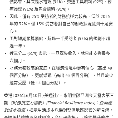
價影響，其次是水電煤 (94%)、交通工具燃料 (92%)、醫
療護理 (91%) 及煮食燃料 (91%)。
因此，僅有 25% 受訪者的財務抗逆力較高，低於 2025
年的 32%。僅 13% 受訪者對自己的財政狀況感到十足安
心。
面對短期預算緊絀，超過一半受訪者 (55%) 的規劃不超
過一年。
近三分二 (61%) 表示，一旦驟失收入，就只能支撐最多
六個月。
財務素養較高的家庭，在經濟環境中更有信心（高出 48
個百分點）、更感樂觀（高出 43 個百分點），並且較少
經常受壓（低 14 個百分點）。
香港
2026年6月10日
/美通社/ — 永明金融亞洲今天發表第三
期
《財務抗逆力指數》(Financial Resilience Index)
：
亞洲應
對成本高漲，
揭示生活成本危機對整個地區影響的新見解。
高通脹持續籠罩全球經濟，今年報告揭示，節節攀升的生活