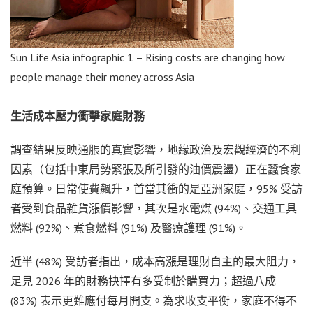
Sun Life Asia infographic 1 – Rising costs are changing how
people manage their money across Asia
生活成本壓力衝擊家庭財務
調查結果反映通脹的真實影響，地緣政治及宏觀經濟的不利
因素（包括中東局勢緊張及所引發的油價震盪）正在蠶食家
庭預算。日常使費飆升，首當其衝的是亞洲家庭，95% 受訪
者受到食品雜貨漲價影響，其次是水電煤 (94%)、交通工具
燃料 (92%)、煮食燃料 (91%) 及醫療護理 (91%)。
近半 (48%) 受訪者指出，成本高漲是理財自主的最大阻力，
足見 2026 年的財務抉擇有多受制於購買力；超過八成
(83%) 表示更難應付每月開支。為求收支平衡，家庭不得不