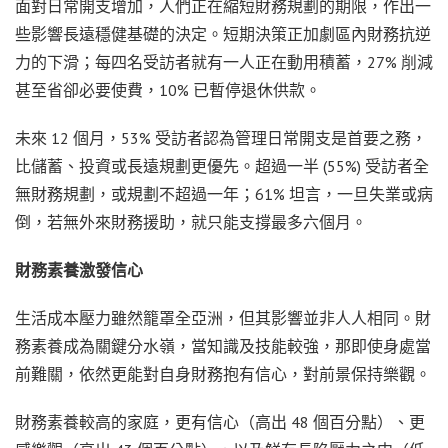
面對日常開支增加，人們正在縮短財務規劃的期限，作出一
些影響長遠穩健基礎的決定。短期決策正加劇區內財務抗逆
力的下滑；每四名受訪者就有一人正在動用積蓄，27% 削減
甚至省卻必要使費，10% 已暫停退休供款。
未來 12 個月，53% 受訪者認為管理日常開支是首要之務，
比儲蓄、投資或長遠規劃更優先。超過一半 (55%) 受訪者全
無財務規劃，或規劃不超過一年；61% 坦言，一旦失業或病
倒，若無外來財務援助，就只能支撐最多六個月。
財務素養激發信心
生活成本壓力雖然籠罩全亞洲，但其影響並非人人相同。財
務素養成為關鍵分水嶺，當知識及技能較強，那即使身處當
前難關，依然更能對自身財務抱有信心，對前景保持樂觀。
財務素養較高的家庭，更有信心（高出 48 個百分點）、更