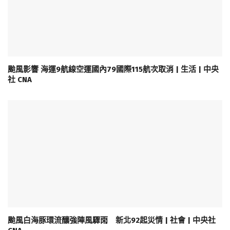
颱風影響 海運9航線空運國內79國際115航次取消 | 生活 | 中央
社 CNA
颱風白海豚環流釀強陣風驟雨 新北92起災情 | 社會 | 中央社