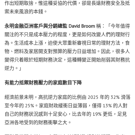
作出短期取捨，惟這種妥協的代價，卻是長遠財務安全及抵
禦未來風浪的本錢。
永明金融亞洲客戶與分銷總監 David Broom
稱：「今年值得
關注的不只是成本壓力的程度，更是如何改變人們的理財行
為。生活成本上漲，迫使大眾重新審視日常的理財方法，食
物、燃料及家居開支對預算的壓力日益增加。因此，很多人
變得只着眼於短期財務決定，這種轉變正開始削弱其財務抗
逆力。」
有能力抵禦財務壓力的家庭數目下降
經濟前景未明，高抗逆力家庭的比例由 2025 年的 32% 滑落
至今年的 25%。家庭財政緩衝日益薄弱，僅得 13% 的人對
自己的財務狀況感到十足安心，比去年的 19% 更低，足見
亞洲各地受到的財務衝擊之大。