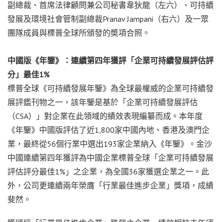
副總裁、首席法律顧問兼公司秘書韋狄龍（左六）、可持續
發展及環境社會管制副總裁Pranav Jampani（右六）及一眾
團隊成員與標普全球所頒發的奬項合照。
中國版《年鑒》：連續第四年獲評「企業可持續發展評估評
分」最佳
1%
標普全球《可持續發展年鑒》為全球最權威的企業可持續發
展評鑑刊物之一，該年鑒是基於「企業可持續發展評估
（CSA）」對企業在此領域的績效表現編纂而成。本年度
《年鑒》中國版評估了近1,800家中國內地、香港及澳門企
業，最終從56個行業中選出193家企業納入《年鑒》。金沙
中國連續第四年獲評為中國企業標普全球「企業可持續發展
評估評分最佳1%」之企業，為全國36家獲選企業之一。此
外，公司更連續兩年榮膺「行業最佳進步企業」獎項，成績
斐然。