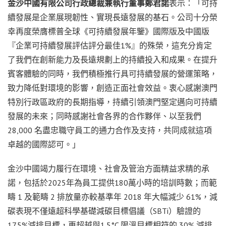
金沙中國有限公司行政總裁兼執行董事鄭君諾
表示：「可持
續發展是企業展現韌性、實現長遠發展的基石。公司十分榮
幸再度榮膺標普全球《可持續發展年鑒》國際版及中國版
『企業可持續發展評估評分最佳1%』的殊榮，這充分肯定
了我們在創新能力及長遠規劃上的持續投入和成果。在提升
賓客體驗的同時，我們積極推行具可持續發展的營運策略，
致力降低對環境的影響，創造正面社會效益。衷心感謝澳門
特別行政區政府的長期指導，持續引領澳門堅定邁向可持續
發展的未來；同時感謝社會各界的合作夥伴、以至我們
28,000 名盡忠職守員工的通力合作及支持，共同成就這項
卓越的國際認可。」
金沙中國竭力履行在環境、社會及管治方面精益求精的承
諾，包括於2025年為員工提供180萬小時的培訓時數；而範
疇 1 及範疇 2 排放量亦較基準年 2018 年大幅減少 61%，減
碳表現不僅遠超科學基礎減碳目標倡議（SBTi）驗證的
17.5%減排目標，更超越與1.5°C 限溫目標相符的 30% 減排