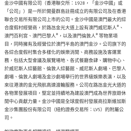
金沙中國有限公司（香港聯交所：1928，「金沙中國」或
「公司」）是一所於開曼群島註冊成立的有限公司及在香港
聯合交易所有限公司上市的公司。金沙中國是澳門最大的綜
®
合度假村經營商，於路氹金光大道上設有澳門威尼斯人
、
®
®
澳門百利宮、澳門巴黎人
，以及澳門倫敦人
等物業項
目，同時擁有及經營位於澳門半島的澳門金沙。公司旗下的
各綜合度假村集合多樣化的娛樂消閒、商務設施及客運業
務，包括大型會議及展覽場地、各式餐廳食肆、購物中心、
於威尼斯人綜藝館、倫敦人綜藝館、威尼斯人劇場、巴黎人
劇場、倫敦人劇場及金沙劇場舉行的世界級娛樂表演，以及
來往港澳的金光飛航高速渡輪服務。公司在路氹金光大道的
各物業發展項目，堅定並持續地為建設澳門成為世界旅遊休
閒中心貢獻力量。金沙中國是全球度假村發展商拉斯維加斯
金沙集團股份有限公司（紐約證券交易所：LVS）的附屬公
司。