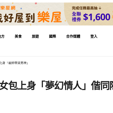
地方
美食
旅遊
國際
合作媒體
登入
廷化身「最帥帶貨男神」
系時尚女包上身「夢幻情人」偕