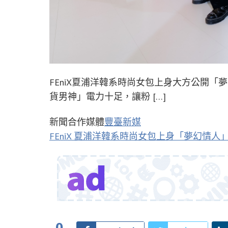
FEniX夏浦洋韓系時尚女包上身大方公開
貨男神」電力十足，讓粉 […]
新聞合作媒體
豐臺新媒
FEniX 夏浦洋韓系時尚女包上身「夢幻情
0