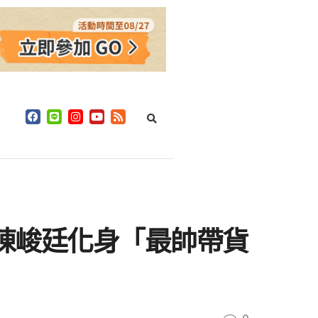
同陳峻廷化身「最帥帶貨