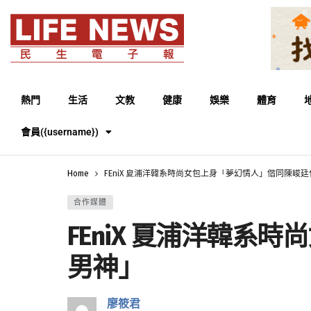
熱門
生活
文教
健康
娛樂
體育
會員({username})
Home
FEniX 夏浦洋韓系時尚女包上身「夢幻情人」偕同陳峻
合作媒體
FEniX 夏浦洋韓
男神」
廖筱君