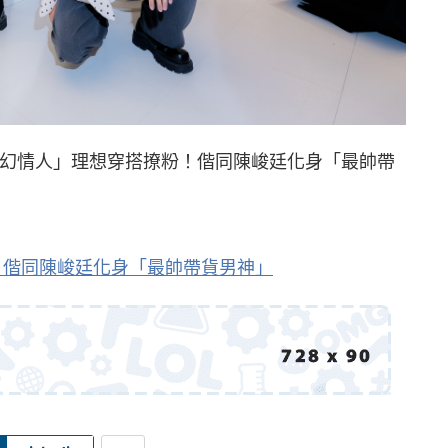
「夢幻情人」理想穿搭撩粉！偕同陳峻廷化身「最帥帶
人」偕同陳峻廷化身「最帥帶貨男神」