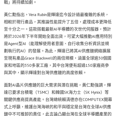
戰」將持續加劇。
黃仁勳指出，Vera Rubin是輝達迄今設計過最複雜的系統，
相較於現行產品，其推論性能提升了五倍，處理成本更降低
至十分之一。這款搭載最新AI半導體的次世代伺服器，預計
將於2026年下半年開始全面出貨，可望大幅推動AI應用特別
是Agent型AI（能理解使用者意圖、自行收集分析資訊並規
劃執行的AI）的發展。為此，輝達已將其AI供應鏈網絡擴展
至現有產品Grace Blackwell的兩倍規模，涵蓋全球逾30個國
家和地區的350多家工廠，其中台灣便有超過150家廠商參
與其中，顯示輝達對台灣供應鏈的高度依賴。
面對AI晶片供應鏈的巨大需求與潛在挑戰，黃仁勳強調，輝
達已要求台積電（TSMC）和韓國SK海力士（SK Hynix）等
關鍵供應商提高產能。台灣總統賴清德亦在COMPUTEX開幕
式上呼籲，維護台灣海峽的和平與穩定是台灣在全球AI供應
鏈中不可推卸的責任，此言論凸顯台灣在全球半導體產業的