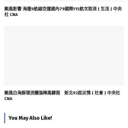
颱風影響 海運9航線空運國內79國際115航次取消 | 生活 | 中央
社 CNA
颱風白海豚環流釀強陣風驟雨 新北92起災情 | 社會 | 中央社
CNA
You May Also Like!