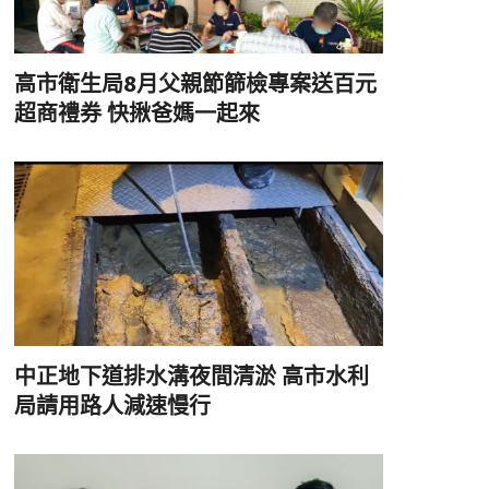
高市衛生局8月父親節篩檢專案送百元
超商禮券 快揪爸媽一起來
中正地下道排水溝夜間清淤 高市水利
局請用路人減速慢行