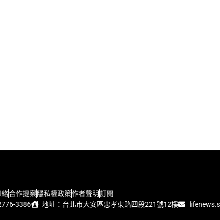
聯絡
合作提案
隱私權政策
作者聲明
訂閱
776-3386
地址：台北市大安區忠孝東路四段221號12樓
lifenews.