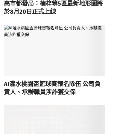
高市都發局：楠梓等5區最新地形圖將
於8月20日正式上線
AI灌水桃園盃籃球賽報名隊伍 公司負
責人、承辦職員涉詐獲交保