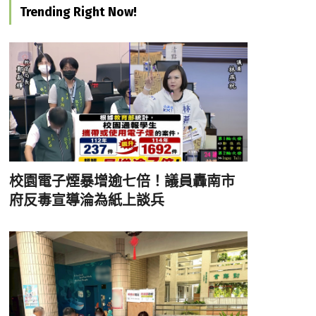
Trending Right Now!
校園電子煙暴增逾七倍！議員轟南市
府反毒宣導淪為紙上談兵