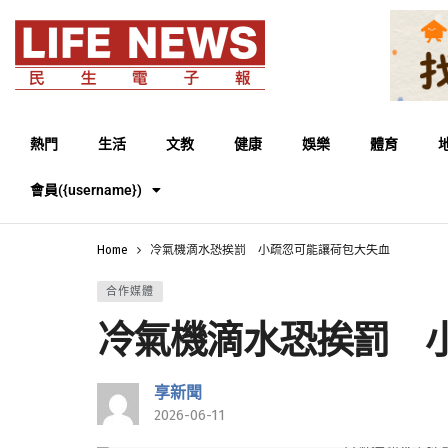
熱門
生活
文教
健康
娛樂
體育
會員({username})
Home
冷氣機滴水恐挨罰 小疏忽可能讓荷包大失血
合作媒體
冷氣機滴水恐挨罰 
享新聞
2026-06-11