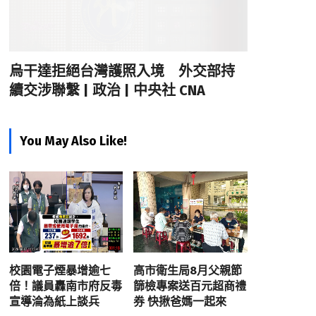
烏干達拒絕台灣護照入境 外交部持
續交涉聯繫 | 政治 | 中央社 CNA
You May Also Like!
校園電子煙暴增逾七
高市衛生局8月父親節
倍！議員轟南市府反毒
篩檢專案送百元超商禮
宣導淪為紙上談兵
券 快揪爸媽一起來