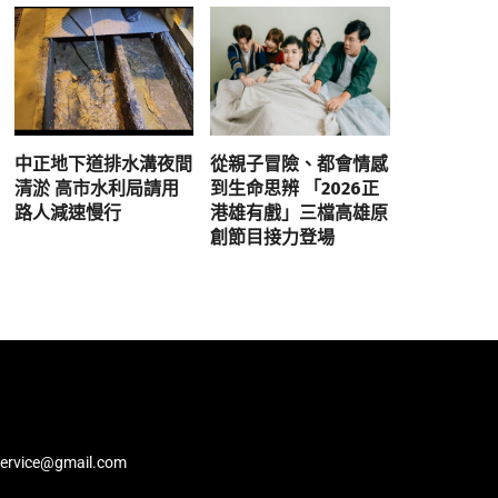
中正地下道排水溝夜間
從親子冒險、都會情感
清淤 高市水利局請用
到生命思辨 「2026正
路人減速慢行
港雄有戲」三檔高雄原
創節目接力登場
service@gmail.com