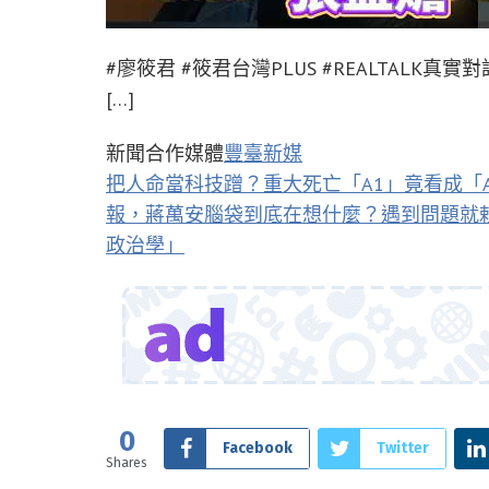
#廖筱君 #筱君台灣PLUS #REALTALK真
[…]
新聞合作媒體
豐臺新媒
把人命當科技蹭？重大死亡「A1」竟看成「
報，蔣萬安腦袋到底在想什麼？遇到問題就
政治學」
0
Facebook
Twitter
Shares