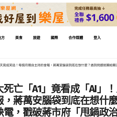
地方
美食
旅遊
國際
合作媒體
登入
命關天竟成笑話！每個月親自主持的會報，蔣萬安腦袋到底在想什麼？遇到問題就賴給
死亡「A1」竟看成「AI」
報，蔣萬安腦袋到底在想什
缺電，戳破蔣市府「甩鍋政