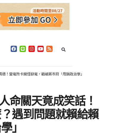
賴清德！變電所卡關怪缺電，戳破蔣市府「甩鍋政治學」
！人命關天竟成笑話！
麼？遇到問題就賴給賴
治學」