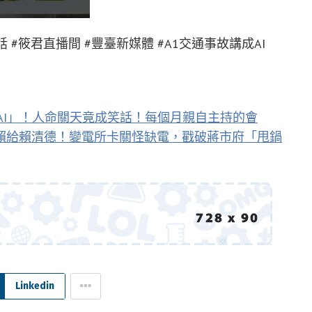
實對話 #筱君直播間 #豐臺新媒體 #A1交通事故講成AI
AI」！人命關天竟成笑話！每個月親自主持的會
賴給賴清德！變電所卡關怪缺電，戳破蔣市府「甩鍋
Linkedin