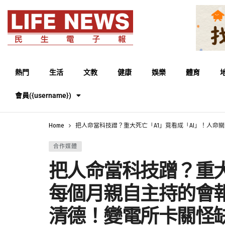
熱門
生活
文教
健康
娛樂
體育
會員({username})
Home
把人命當科技蹭？重大死亡「A1」竟看成「AI」！人
合作媒體
把人命當科技蹭？重大
每個月親自主持的會
清德！變電所卡關怪