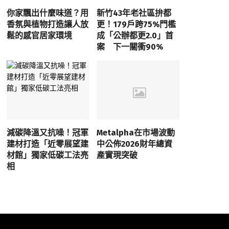
你家飄出什麼味道？用
新竹43年老社區拚都
香氛與植物打造讓人放
更！179戶跨75%門檻
鬆的感官居家環境
成「公辦都更2.0」首
案 下一關衝90%
減碳降溫又抗噪！冠軍
Metalpha在市場波動
建材打造「近零展望建
中公佈2026財年總資
材館」獨家低碳工法亮
產實現突破
相