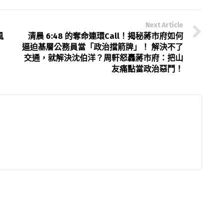
Next Article
風
清晨 6:48 的奪命連環Call！揭秘蔣市府如何
逼迫基層公務員當「政治擋箭牌」！ 解決不了
交通，就解決沈伯洋？周軒怒轟蔣市府：把山
友痛點當政治惡鬥！