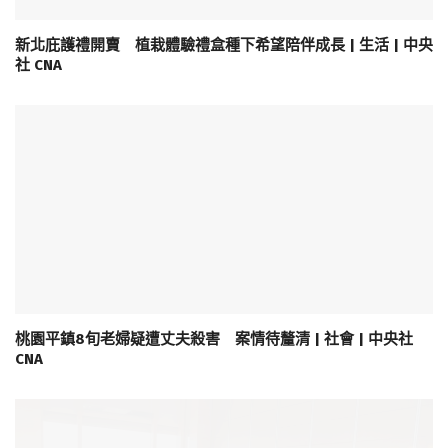
新北庇護禮開賣 植栽體驗禮盒種下希望陪伴成長 | 生活 | 中央
社 CNA
桃園平鎮8旬老婦疑遭丈夫殺害 案情待釐清 | 社會 | 中央社
CNA