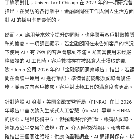
了鮮明對比；University of Chicago 在 2023 年的一項研究曾
指出，在受訪的各行業中，金融顧問在工作與個人生活方面
對 AI 的採用率是最低的。
然而，AI 應用帶來效率提升的同時，也伴隨著客戶對數據隱
私的擔憂。一項調查顯示，若金融顧問在未告知客戶的情況
下使用 AI，有 79% 的客戶會感到不滿。尤其當使用未經嚴
格驗證的 AI 工具時，客戶數據存在被惡意人士獲取的風
險。Jump 公司 2026 年的「金融顧問洞察報告」指出，若顧
問在會議中運用 AI 進行筆記、準備會前簡報及記錄會後任
務，並事先向客戶披露，客戶對此類工具的滿意度會更高。
針對這股 AI 浪潮，美國金融業監管局（FINRA）在其 2026
年報告中首次納入生成式人工智慧（GenAI）專章。FINRA
的核心立場是技術中立，但強調現行的監督、帳簿與記錄、
通訊及公平交易等法規，在 AI 介入時依然適用。報告中明
確指出三個關注領域：供應商盡職調查、AI 通訊與保存、以