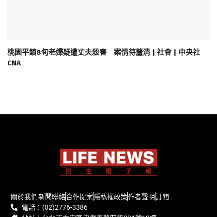
桃園平鎮8旬老婦疑遭丈夫殺害 案情待釐清 | 社會 | 中央社
CNA
關於我們
新聞聯絡
合作提案
隱私權政策
作者聲明
訂閱
電話：(02)2776-3386