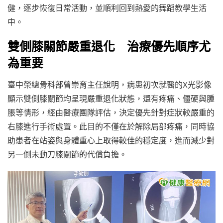
健，逐步恢復日常活動，並順利回到熱愛的舞蹈教學生活
中。
雙側膝關節嚴重退化 治療優先順序尤
為重要
臺中榮總骨科部曾崇育主任說明，病患初次就醫的X光影像
顯示雙側膝關節均呈現嚴重退化狀態，還有疼痛、僵硬與腫
脹等情形，經由醫療團隊評估，決定優先針對症狀較嚴重的
右膝進行手術處置。此目的不僅在於解除局部疼痛，同時協
助患者在站姿與身體重心上取得較佳的穩定度，進而減少對
另一側未動刀膝關節的代償負擔。