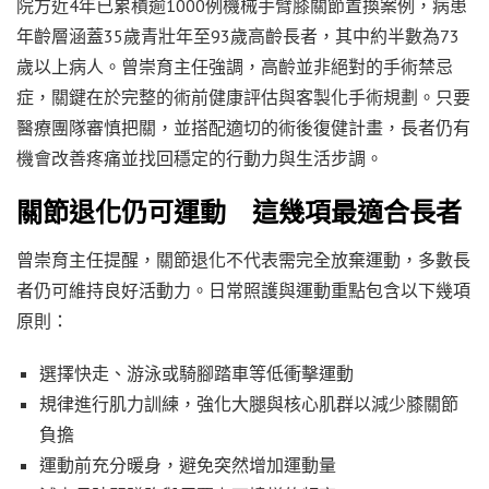
院方近4年已累積逾1000例機械手臂膝關節置換案例，病患
年齡層涵蓋35歲青壯年至93歲高齡長者，其中約半數為73
歲以上病人。曾崇育主任強調，高齡並非絕對的手術禁忌
症，關鍵在於完整的術前健康評估與客製化手術規劃。只要
醫療團隊審慎把關，並搭配適切的術後復健計畫，長者仍有
機會改善疼痛並找回穩定的行動力與生活步調。
關節退化仍可運動 這幾項最適合長者
曾崇育主任提醒，關節退化不代表需完全放棄運動，多數長
者仍可維持良好活動力。日常照護與運動重點包含以下幾項
原則：
選擇快走、游泳或騎腳踏車等低衝擊運動
規律進行肌力訓練，強化大腿與核心肌群以減少膝關節
負擔
運動前充分暖身，避免突然增加運動量