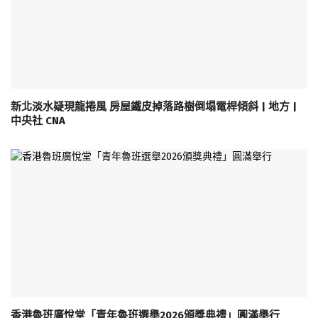
新北淡水疑現龍捲風 房屋鐵皮掉落路樹倒塌電桿傾斜 | 地方 |
中央社 CNA
香港魯班廣悅堂「青年魯班選舉2026頒獎典禮」圓滿舉行