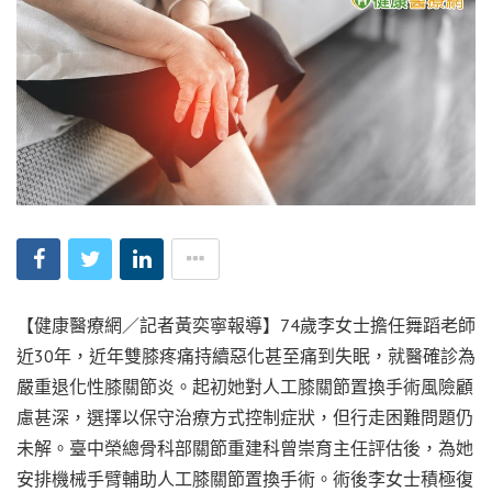
【健康醫療網／記者黃奕寧報導】74歲李女士擔任舞蹈老師
近30年，近年雙膝疼痛持續惡化甚至痛到失眠，就醫確診為
嚴重退化性膝關節炎。起初她對人工膝關節置換手術風險顧
慮甚深，選擇以保守治療方式控制症狀，但行走困難問題仍
未解。臺中榮總骨科部關節重建科曾崇育主任評估後，為她
安排機械手臂輔助人工膝關節置換手術。術後李女士積極復