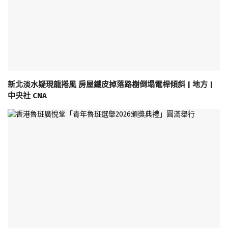
新北淡水疑現龍捲風 房屋鐵皮掉落路樹倒塌電桿傾斜 | 地方 |
中央社 CNA