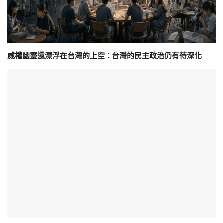
威權幽靈還漂浮在台灣的上空：台灣的民主政治仍有待深化