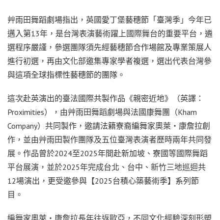
艸雨田舞蹈劇場指出，英國愛丁堡藝穗節「臺灣季」今年已
邁入第13年，是台灣表演藝術躍上國際舞台的重要平台，遴
選程序嚴謹，參選團隊須先經藝穗節合作場館及專業策展人
進行初選，再由文化部邀集專家學者複選，選出代表台灣參
與這項全球指標性藝穗節的團隊。
這次赴英演出的臺法國際共製作品《親密近地》（英譯：
Proximities），由艸雨田舞蹈劇場與法國康舞團（Kham
Company）共同製作，邀請法籍寮裔編舞家奧萊・康詹拉創
作，並由艸雨田製作團隊及五位臺灣表演者歷時兩年共同發
展。作品曾於2024至2025年間赴新加坡、寮國等國際舞蹈
平台展演，並於2025年完成台北、台中、新竹三地巡迴共
12場演出，更受邀參與【2025台積心築藝術季】系列節
目。
編舞家奧萊・康詹拉長年往返歐亞，不同文化經驗深刻形塑