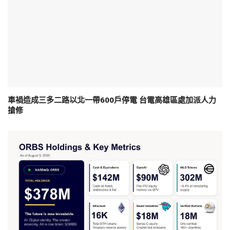
車禍造成三多二路以北一帶600戶停電 台電高雄區處加派人力
搶修