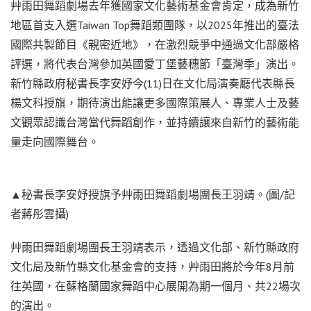
艸雨田舞蹈劇場去年獲國家文化藝術基金會肯定，成為新竹
地區首支入選Taiwan Top舞蹈類團隊，以2025年推出的臺法
國際共製節目《親密近地》，在激烈競爭中通過文化部嚴格
評選，將代表台灣參加英國愛丁堡藝穗節「臺灣季」演出。
新竹縣政府秘書長李安妤今(11)日在文化局演奏廳代表縣長
楊文科授旗，期待演出能讓更多國際策展人、專業人士及藝
文觀眾認識台灣當代舞蹈創作，並持續讓來自新竹的藝術能
量走向國際舞台。
▲秘書長李安妤授旗予艸雨田舞蹈劇場團長王羽靖。(圖/記
者蔣彤雲攝)
艸雨田舞蹈劇場團長王羽靖表示，透過文化部、新竹縣政府
文化局及新竹縣文化基金會的支持，艸雨田將於今年8月前
往英國，在蘇格蘭國家舞蹈中心展開為期一個月、共22場次
的演出。