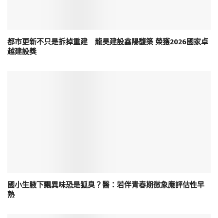
都市更新不只是拆掉重建 龍昊建設鑫陽馥築 榮獲2026國家卓
越建設獎
國小生腋下飄異味恐是狐臭？醫：若伴青春期徵象應評估性早
熟