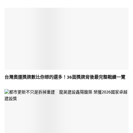
台灣奧運獎牌數比你想的還多！36面獎牌背後最完整戰績一覽