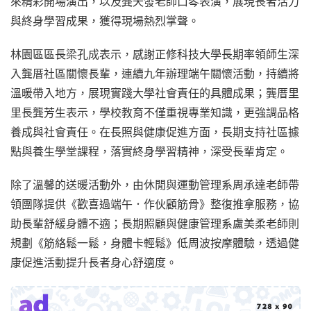
來精彩開場演出，以及龔天發老師口琴表演，展現長者活力
與終身學習成果，獲得現場熱烈掌聲。
林園區區長梁孔成表示，感謝正修科技大學長期率領師生深
入龔厝社區關懷長輩，連續九年辦理端午關懷活動，持續將
溫暖帶入地方，展現實踐大學社會責任的具體成果；龔厝里
里長龔芳生表示，學校教育不僅重視專業知識，更強調品格
養成與社會責任。在長照與健康促進方面，長期支持社區據
點與養生學堂課程，落實終身學習精神，深受長輩肯定。
除了溫馨的送暖活動外，由休閒與運動管理系周承達老師帶
領團隊提供《歡喜過端午．作伙顧筋骨》整復推拿服務，協
助長輩舒緩身體不適；長期照顧與健康管理系盧美柔老師則
規劃《筋絡鬆一鬆，身體卡輕鬆》低周波按摩體驗，透過健
康促進活動提升長者身心舒適度。