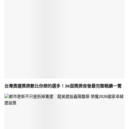
台灣奧運獎牌數比你想的還多！36面獎牌背後最完整戰績一覽