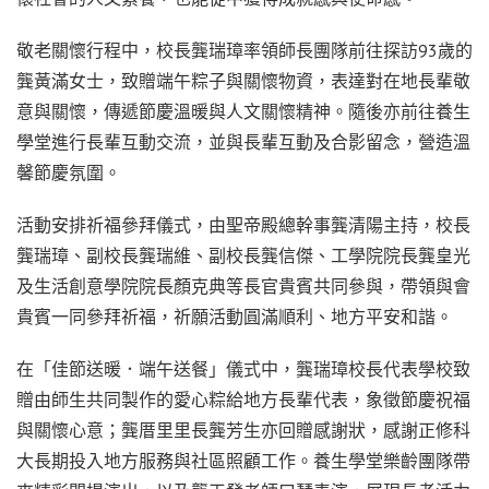
敬老關懷行程中，校長龔瑞璋率領師長團隊前往探訪93歲的
龔黃滿女士，致贈端午粽子與關懷物資，表達對在地長輩敬
意與關懷，傳遞節慶溫暖與人文關懷精神。隨後亦前往養生
學堂進行長輩互動交流，並與長輩互動及合影留念，營造溫
馨節慶氛圍。
活動安排祈福參拜儀式，由聖帝殿總幹事龔清陽主持，校長
龔瑞璋、副校長龔瑞維、副校長龔信傑、工學院院長龔皇光
及生活創意學院院長顏克典等長官貴賓共同參與，帶領與會
貴賓一同參拜祈福，祈願活動圓滿順利、地方平安和諧。
在「佳節送暖．端午送餐」儀式中，龔瑞璋校長代表學校致
贈由師生共同製作的愛心粽給地方長輩代表，象徵節慶祝福
與關懷心意；龔厝里里長龔芳生亦回贈感謝狀，感謝正修科
大長期投入地方服務與社區照顧工作。養生學堂樂齡團隊帶