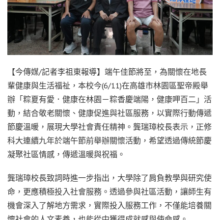
【今傳媒/記者李祖東報導】端午佳節將至，為關懷在地長
輩健康與生活福祉，本校今(6/11)在高雄市林園區聖帝殿舉
辦「粽夏有愛．健康在林園－粽香慶端陽，健康呷百二」活
動，結合敬老關懷、健康促進與社區服務，以實際行動傳遞
節慶溫暖，展現大學社會責任精神。龔瑞璋校長表示，正修
科大連續九年於端午節前舉辦關懷活動，希望透過傳統節慶
凝聚社區情感，傳遞溫暖與祝福。
龔瑞璋校長致詞時進一步指出，大學除了肩負教學與研究使
命，更應積極投入社會服務。透過參與社區活動，讓師生有
機會深入了解地方需求，實際投入服務工作，不僅能培養關
懷社會的人文素養，也能從中獲得成就感與使命感。