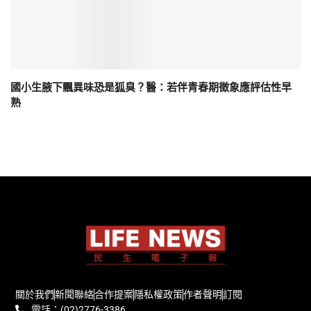
國小生腋下飄異味恐是狐臭？醫：若伴青春期徵象應評估性早
熟
關於我們
新聞聯絡
合作提案
隱私權政策
作者聲明
訂閱
電話：(02)2776-3386