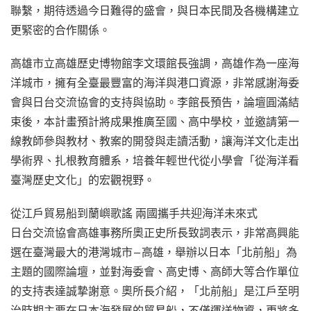
聯繫，期待透過今日難得的盛會，與日本民間及各機構建立
更緊密的合作關係。
高雄市立高雄歷史博物館李文環館長強調，高雄作為一座海
洋城市，擁有全臺最豐富的海洋與港口資源，非常感謝海委
會與日台交流協會的支持與協助。李館長預告，論壇圓滿結
束後，本計畫預計將成果推廣至國、高中學校，並邀請第一
線教師參與教材、教案的開發與走讀活動，讓海洋文化走出
學術界、扎根教育體系，培養年輕世代從小學會「從海洋看
臺灣歷史文化」的宏觀視野。
從江戶貿易船到蘭嶼歌謠 兩國攜手共迎海洋未來式
日台交流協會高雄事務所奧正史所長致詞表示，非常高興能
選在臺灣最大的港灣城市—高雄，舉辦以日本「北前船」為
主題的國際論壇，並對海委會、高史博、高師大等合作單位
的支持表達誠摯謝意。奧所長介紹，「北前船」是江戶至明
治時期主要在日本海發展的貿易船，不僅運送物資，更將多