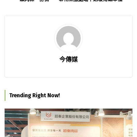
今傳媒
Trending Right Now!