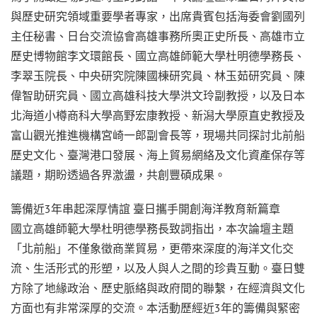
與歷史研究領域重要學者專家，出席貴賓包括海委會劉國列
主任秘書、日台交流協會高雄事務所奧正史所長、高雄市立
歷史博物館李文環館長、國立高雄師範大學杜明德學務長、
李翠玉院長、中央研究院陳國棟研究員、林玉茹研究員、陳
偉智助研究員、國立高雄科技大學洪文玲副教授，以及日本
北海道小樽商科大學高野宏康教授、新潟大學原直史教授及
富山觀光推進機構宮崎一郎副會長等，現場共同探討北前船
歷史文化、臺灣港口發展、海上貿易網絡及文化資產保存等
議題，期盼透過各界激盪，共創豐碩成果。
籌備近3年串起深厚情誼 臺日攜手開創海洋教育新篇章
國立高雄師範大學杜明德學務長致詞指出，本次論壇主題
「北前船」不僅象徵商業貿易，更帶來深度的海洋文化交
流、生活形式的形塑，以及人與人之間的珍貴互動。臺日雙
方除了地緣政治、歷史脈絡與政府間的聯繫，在經濟與文化
方面也有非常深厚的交流。本活動歷經近3年的籌備與緊密