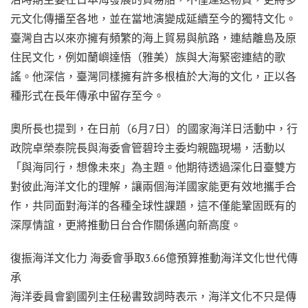
元文化傳播至各地，並在當地演變成延續至今的獨特文化。
臺灣自古以來亦擁有頻繁的海上貿易與航路，連結離島及原
住民文化，例如蘭嶼達悟（雅美）族與大海緊密連結的歌
謠。他深信，臺灣同樣擁有許多根植於大海的文化，正以各
種形式在長年傳承中留存至今。
奧所長也提到，在日前（6月7日）的國家海洋日活動中，行
政院卓榮泰院長與海委會管碧玲主委均親臨現場，活動以
「與海同行，想像未來」為主題。他期待透過深化日臺雙方
對彼此海洋文化的理解，讓兩個海洋國家能更有效地攜手合
作，共同面對海洋的各種全球性課題，這不僅能鞏固既有的
深厚情誼，更將推動日台合作關係邁向新高度。
復振海洋文化力 海委會爭取3.66億預算推動海洋文化世代傳
承
海洋委員會劉國列主任秘書致詞時表示，海洋文化不只是傳