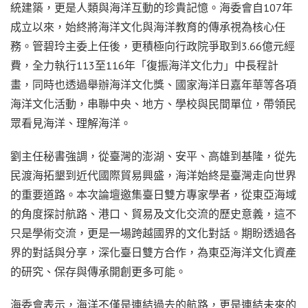
統建築，更是人類與海洋互動的珍貴記憶。海委會自107年
成立以來，始終將海洋文化與海洋教育的傳承視為核心任
務。管碧玲主委上任後，更積極向行政院爭取到3.66億元經
費，全力執行113至116年「復振海洋文化力」中長程計
畫，同時也透過舉辦海洋文化獎、國家海洋日嘉年華等各項
海洋文化活動，串聯中央、地方、學校與民間單位，帶領民
眾看見海洋、理解海洋。
劉主任秘書強調，從臺灣的澎湖、安平、高雄到基隆，從先
民渡海拓墾到近代國際貿易興盛，海洋始終是臺灣走向世界
的重要道路。本次論壇邀集臺日雙方專家學者，從東亞海域
的角度探討航路、港口、貿易及文化交流的歷史意義，這不
只是學術交流，更是一場跨越國界的文化對話。期盼透過各
界的對話與分享，深化臺日雙方合作，為東亞海洋文化資產
的研究、保存與傳承開創更多可能。
海委會表示，海洋不僅是連結過去的航路，更是連結未來的