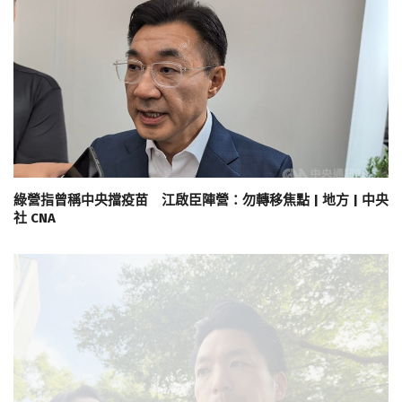
綠營指曾稱中央擋疫苗 江啟臣陣營：勿轉移焦點 | 地方 | 中央
社 CNA