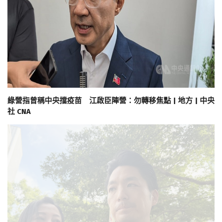
綠營指曾稱中央擋疫苗 江啟臣陣營：勿轉移焦點 | 地方 | 中央
社 CNA