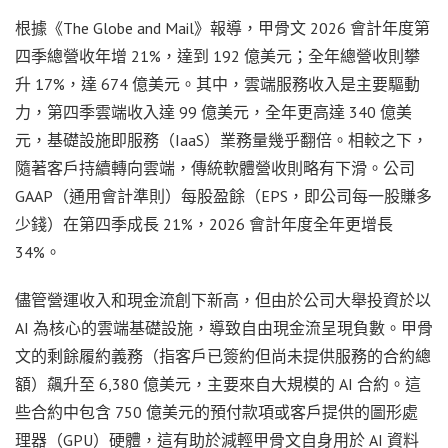
根據《The Globe and Mail》報導，甲骨文 2026 會計年度第
四季總營收年增 21%，達到 192 億美元；全年總營收則攀
升 17%，達 674 億美元。其中，雲端服務收入是主要驅動
力，第四季雲端收入達 99 億美元，全年更高達 340 億美
元，基礎設施即服務（IaaS）業務量幾乎翻倍。相較之下，
隨著客戶持續轉向雲端，傳統軟體營收則略有下滑。公司
GAAP（通用會計準則）每股盈餘（EPS，即公司每一股賺多
少錢）在第四季成長 21%，2026 會計年度全年更增長
34%。
儘管營運收入和現金流創下新高，但由於公司大舉投資於以
AI 為核心的雲端基礎設施，導致自由現金流呈現負數。甲骨
文的剩餘履約義務（指客戶已簽約但尚未提供服務的合約總
額）飆升至 6,380 億美元，主要來自大規模的 AI 合約。這
些合約中包含 750 億美元的預付款項或客戶提供的圖形處
理器（GPU）硬體，這有助於減輕甲骨文自身用於 AI 資料