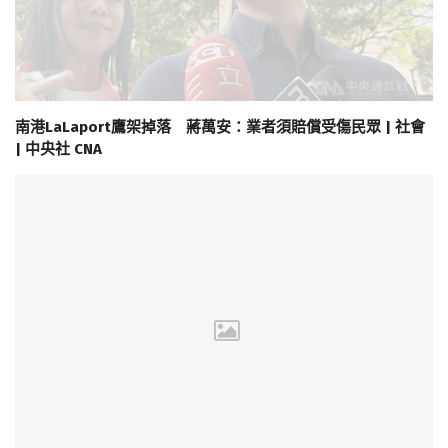
南港LaLaport鷹架掉落 蔣萬安：業者須賠償受傷民眾 | 社會
| 中央社 CNA