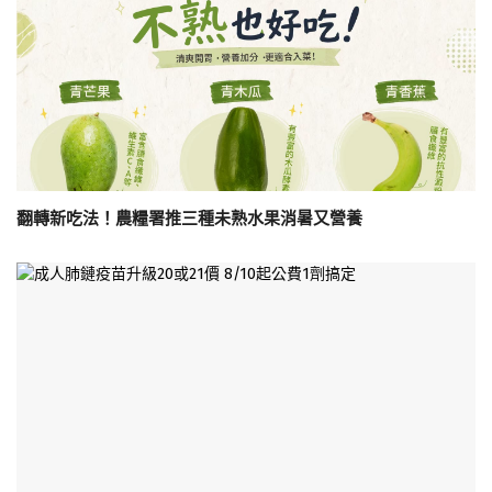
翻轉新吃法！農糧署推三種未熟水果消暑又營養