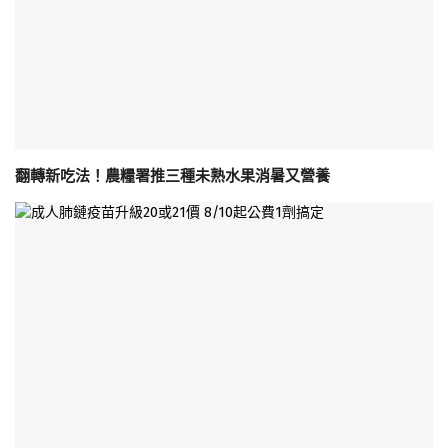
翻轉新吃法！農糧署推三種未熟水果消暑又營養