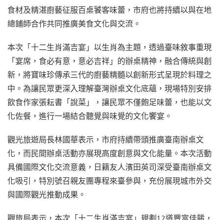
食材及精湛廚藝征服百桌饕客味蕾，市府也將持續以與在地
總鋪師合作共同推廣美食文化與交流。
本次「十二生肖滿吉宴」以生肖為主題，透過臺味敘事重現
「宴席，食必有意，意必吉祥」的辦桌精神，融合傳統與創
新，將寶味珍傳承三代的廚藝精髓以創新形式呈現於料理之
中。為讓民眾更深入理解臺灣辦桌文化底蘊，現場特別安排
飲食作家張耘書「說菜」，讓民眾不僅飽足味蕾，也能以文
化佐餐，進行一場結合聽覺與味覺的文化饗宴。
觀光旅遊局長林國華表示，市府持續帶頭推廣臺南辦桌文
化，而民間辦桌活動亦展現高度創意與文化能量。本次活動
具備國際文化交流意義，日籍友人濱田英司深受臺南辦桌文
化吸引，特別號召親友團專程來臺參與，充份展現城市外交
與國際觀光推動成果。
觀旅局表示，本次「十二生肖滿吉宴」規劃12道豐富佳餚，