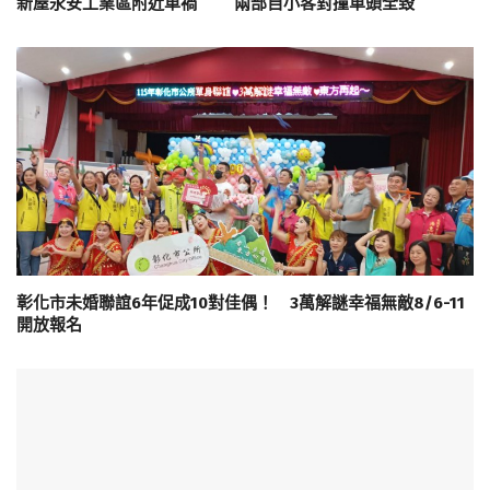
新屋永安工業區附近車禍 兩部自小客對撞車頭全毀
彰化市未婚聯誼6年促成10對佳偶！ 3萬解謎幸福無敵8/6-11
開放報名