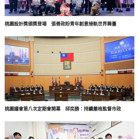
桃園設計獎頒獎登場 張善政盼青年創意接軌世界舞臺
桃園議會第八次定期會開幕 邱奕勝：持續嚴格監督市政