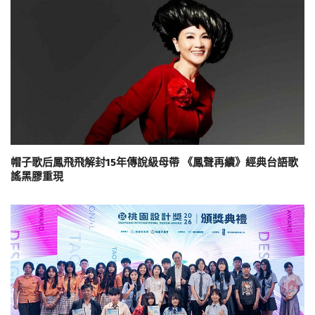
帽子歌后鳳飛飛解封15年傳說級母帶 《鳳聲再續》經典台語歌
謠黑膠重現