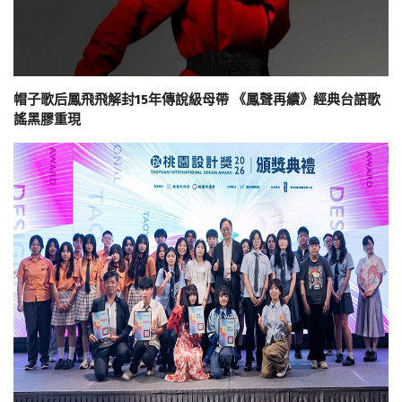
帽子歌后鳳飛飛解封15年傳說級母帶 《鳳聲再續》經典台語歌
謠黑膠重現