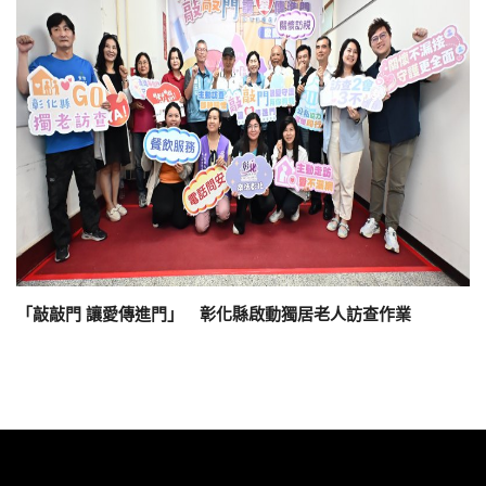
「敲敲門 讓愛傳進門」 彰化縣啟動獨居老人訪查作業