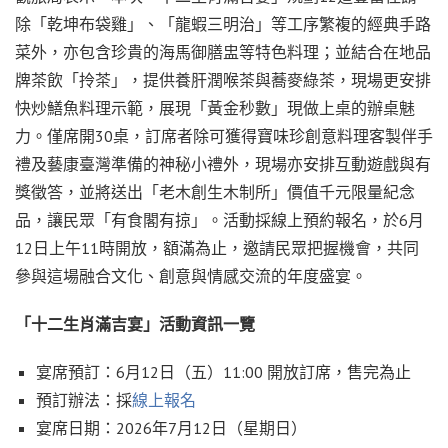
除「乾坤布袋雞」、「龍蝦三明治」等工序繁複的經典手路
菜外，亦包含珍貴的海馬御膳盅等特色料理；並結合在地品
牌茶飲「拎茶」，提供養肝潤喉茶與蕎麥綠茶，現場更安排
快炒鱔魚料理示範，展現「黃金秒數」現做上桌的辦桌魅
力。僅席開30桌，訂席者除可獲得寶味珍創意料理客製伴手
禮及藝康臺灣準備的神秘小禮外，現場亦安排互動遊戲與有
獎徵答，並將送出「老木創生木制所」價值千元限量紀念
品，讓民眾「有食閣有掠」。活動採線上預約報名，於6月
12日上午11時開放，額滿為止，邀請民眾把握機會，共同
參與這場融合文化、創意與情感交流的年度盛宴。
「十二生肖滿吉宴」活動資訊一覽
宴席預訂：6月12日（五）11:00 開放訂席，售完為止
預訂辦法：採
線上報名
宴席日期：2026年7月12日（星期日）