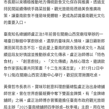
市長期以來積極推動地方傳統飲食文化保存與推廣，透過支
持民間延續傳統手路菜技藝，觀光旅遊局透過美食推廣政
策，讓臺南飲食不僅是味覺體驗，更成為認識臺南觀光文化
的重要入口。
臺南知名總舖師盧正治3年前曾在關廟山西宮廟埕舉辦的一
場臺日聯姻中掌廚辦桌，濃厚的臺味與人情味，讓日籍新郎
濱田英司念念不忘，從此愛上臺南的飲食及辦桌文化。為延
續這段友好情誼並推動辦桌文化傳承，盧正治師傅以「特色
食材」、「創意廚技」、「文化傳續」為核心理念，邀請飲
食作家張耘書共同策畫「十二生肖滿吉宴」，於7月12日中
午12點在關廟山西宮活動中心舉行，歡迎民眾揪團吃桌。
黃偉哲市長表示，寶味珍創意料理廚藝總監盧正治出身總舖
師世家，曾在世界廚藝競賽中奪下雙面金牌獎，有「金牌總
舖師」之稱。盧正治師傅亦曾獲邀擔任臺南市政府觀光旅遊
局主辦「2025臺南總舖師四季辦桌─秋季場」主廚，用在地