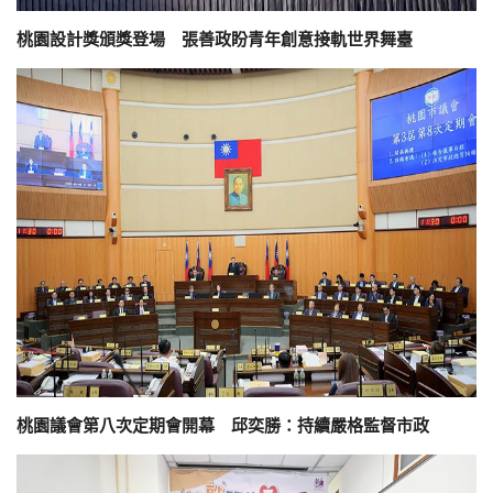
桃園設計獎頒獎登場 張善政盼青年創意接軌世界舞臺
桃園議會第八次定期會開幕 邱奕勝：持續嚴格監督市政