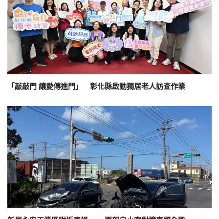
「敲敲門 讓愛傳進門」 彰化縣啟動獨居老人訪查作業