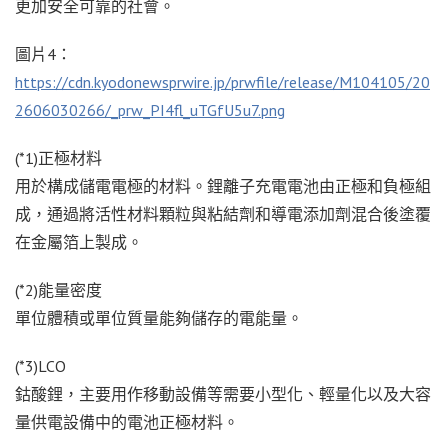
更加安全可靠的社會。
圖片4：
https://cdn.kyodonewsprwire.jp/prwfile/release/M104105/20
2606030266/_prw_PI4fl_uTGfU5u7.png
(*1)正極材料
用於構成儲電電極的材料。鋰離子充電電池由正極和負極組
成，通過將活性材料顆粒與粘結劑和導電添加劑混合後塗覆
在金屬箔上製成。
(*2)能量密度
單位體積或單位質量能夠儲存的電能量。
(*3)LCO
鈷酸鋰，主要用作移動設備等需要小型化、輕量化以及大容
量供電設備中的電池正極材料。