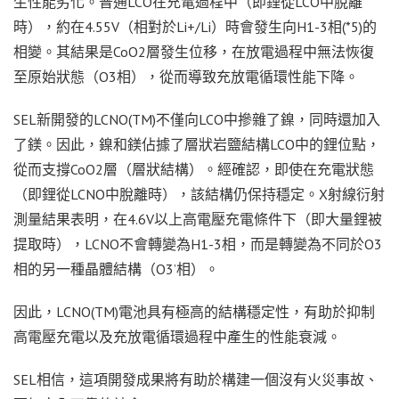
生性能劣化。普通LCO在充電過程中（即鋰從LCO中脫離
時），約在4.55V（相對於Li+/Li）時會發生向H1-3相(*5)的
相變。其結果是CoO2層發生位移，在放電過程中無法恢復
至原始狀態（O3相），從而導致充放電循環性能下降。
SEL新開發的LCNO(TM)不僅向LCO中摻雜了鎳，同時還加入
了鎂。因此，鎳和鎂佔據了層狀岩鹽結構LCO中的鋰位點，
從而支撐CoO2層（層狀結構）。經確認，即使在充電狀態
（即鋰從LCNO中脫離時），該結構仍保持穩定。X射線衍射
測量結果表明，在4.6V以上高電壓充電條件下（即大量鋰被
提取時），LCNO不會轉變為H1-3相，而是轉變為不同於O3
相的另一種晶體結構（O3’相）。
因此，LCNO(TM)電池具有極高的結構穩定性，有助於抑制
高電壓充電以及充放電循環過程中產生的性能衰減。
SEL相信，這項開發成果將有助於構建一個沒有火災事故、