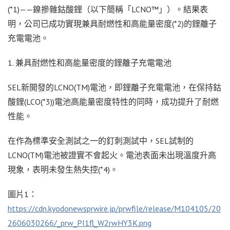
(*1)——鎳摻雜鈷酸鋰（以下簡稱「LCNO™」）。結果表
明，公司已成功實現兼具耐燃性和高能量密度(*2)的鋰離子
充電電池。
1. 兼具耐燃性和高能量密度的鋰離子充電電池
SEL新開發的LCNO(TM)電池，即鋰離子充電電池，在保持鈷
酸鋰(LCO(*3))電池高能量密度特性的同時，成功提升了耐燃
性能。
在作為標準安全測試之一的釘刺測試中，SEL試制的
LCNO(TM)電池被證實不會起火。電池表面未出現溫度升高
現象，表明未發生熱失控(*4)。
圖片1：
https://cdn.kyodonewsprwire.jp/prwfile/release/M104105/20
2606030266/_prw_PI1fl_W2rwHY3K.png