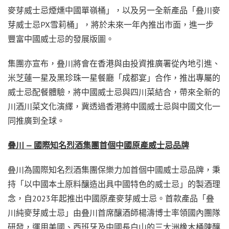
麥芽威士忌煙燻中國單嶺桶」，以及另一全新產品「叠川麥
芽威士忌PX雪莉桶」，將於未來一年內推出市面，進一步
豐富中國威士忌的發展版圖。
集團亦宣布，叠川將會在香港與由投資推廣署從內地引進、
米芝蓮一星及黑珍珠一星餐廳「成都宴」合作，推出專屬的
威士忌配餐體驗，將中國威士忌與四川菜結合，帶來全新的
川酒川菜文化演繹，冀透過香港將中國威士忌與中國文化一
同推廣到全球。
叠川
—
國際知名烈酒集團首個中國原產威士忌品牌
叠川為國際知名烈酒集團保樂力加首個中國威士忌品牌，秉
持「以中國本土原料釀造出具中國特色的威士忌」的製酒理
念，自2023年起推出中國原產麥芽威士忌。首款產品「叠
川純麥芽威士忌」由叠川首席釀酒師楊濤博士率領國內團隊
研發，運用美國、西班牙及中國長白山的三大洲橡木桶陳釀