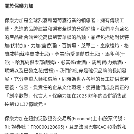
關於保樂力加
保樂力加是全球烈酒和葡萄酒行業的領導者，擁有傳統工
藝、先進的品牌建設和遍布全球的分銷網絡。我們享有盛名
的產品組合涵蓋從高檔到奢華檔的品類，品牌包括絕對伏特
加(伏特加)、力加(茴香酒)、百齡壇、芝華士、皇家禮炮、格
蘭威特(蘇格蘭威士忌)、尊美醇(愛爾蘭威士忌)、馬爹利(干
邑)、哈瓦納俱樂部(朗姆)、必富達(金酒)、馬利寶(力嬌酒)、
瑪姆以及巴黎之花(香檳)。我們的使命是確保品牌的長期發
展，充分尊重人類和環境，同時為世界各地的員工提供富有
意義、包容、負責任的企業文化環境，使得他們成為真正的
「創享歡聚」代言人。保樂力加在2023 財年的合併銷售額
達到121.37億歐元。
保樂力加在紐約泛歐證券交易所(Euronext)上市(股票代號：
RI; 證券號：FR0000120693)，且是法國巴黎CAC 40指數和