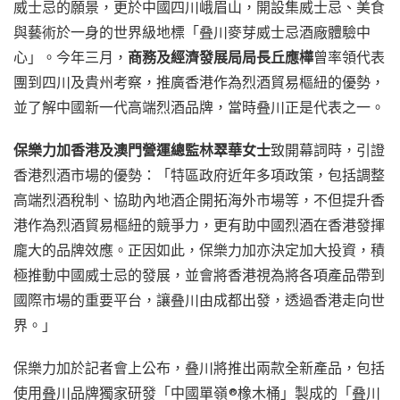
威士忌的願景，更於中國四川峨眉山，開設集威士忌、美食
與藝術於一身的世界級地標「叠川麥芽威士忌酒廠體驗中
心」。今年三月，
商務及經濟發展局局長丘應樺
曾率領代表
團到四川及貴州考察，推廣香港作為烈酒貿易樞紐的優勢，
並了解中國新一代高端烈酒品牌，當時叠川正是代表之一。
保樂力加香港及澳門營運總監林翠華女士
致開幕詞時，引證
香港烈酒市場的優勢：「特區政府近年多項政策，包括調整
高端烈酒稅制、協助內地酒企開拓海外市場等，不但提升香
港作為烈酒貿易樞紐的競爭力，更有助中國烈酒在香港發揮
龐大的品牌效應。正因如此，保樂力加亦決定加大投資，積
極推動中國威士忌的發展，並會將香港視為將各項產品帶到
國際市場的重要平台，讓叠川由成都出發，透過香港走向世
界。」
保樂力加於記者會上公布，叠川將推出兩款全新產品，包括
使用叠川品牌獨家研發「中國單嶺®橡木桶」製成的「叠川