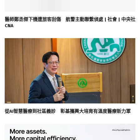
醫師鄭丞傑下機遭旅客刮傷 航警主動聯繫偵處 | 社會 | 中央社
CNA
從AI智慧醫療到社區義診 彰基攜興大培育有溫度醫療新力軍