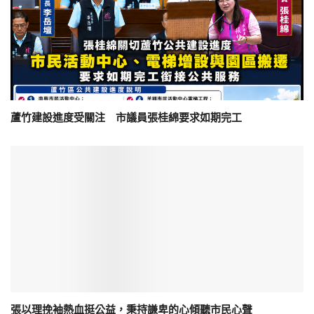
蘆竹建設進度受關注 市議員張桂綿要求如期完工
張以理挽袖熱血挺公益，秉持謙卑的心傾聽市民心聲