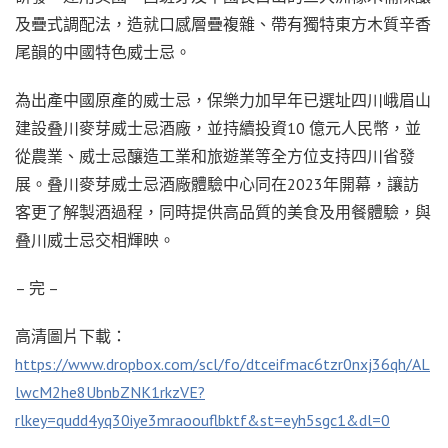
及疊式調配法，造就口感層疊複雜、帶有獨特東方木質辛香
尾韻的中國特色威士忌。
為出產中國原產的威士忌，保樂力加早年已選址四川峨眉山
建設叠川麥芽威士忌酒廠，並持續投資10 億元人民幣，並
從農業、威士忌釀造工業和旅遊業等全方位支持四川省發
展。叠川麥芽威士忌酒廠體驗中心同在2023年開幕，讓訪
客更了解製酒過程，同時提供高品質的美食及用餐體驗，與
叠川威士忌交相輝映。
– 完 –
高清圖片下載：
https://www.dropbox.com/scl/fo/dtceifmac6tzr0nxj36qh/AL
lwcM2he8UbnbZNK1rkzVE?
rlkey=qudd4yq30iye3mraoouflbktf&st=eyh5sgc1&dl=0