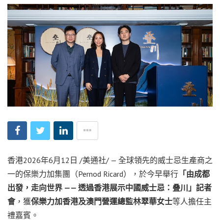
香港
2026年6月12日
/美通社/ — 全球領先的威士忌生產商之
一的保樂力加集團（Pernod Ricard），於今早舉行
「由成都
出發，走向世界
——
透過香港展示中國威士忌：叠川」記者
會
，獲
保樂力加香港及澳門營運總監林翠華女士
等人擔任主
禮嘉賓。