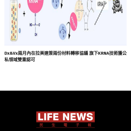
Dx&Vx兩月內在拉美連簽兩份材料轉移協議 旗下KRNA技術獲公
私領域雙重認可