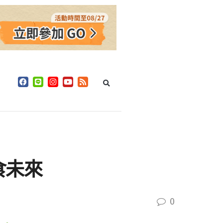
食未來
0