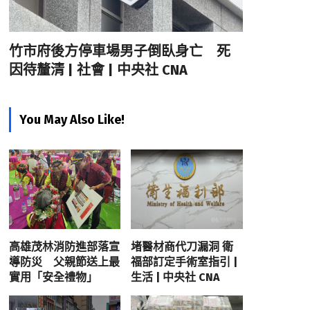
竹市府後方停車場男子倒臥身亡 死
因待釐清 | 社會 | 中央社 CNA
You May Also Like!
高雄茂林消防進部落宣
堵醫材商代刀漏洞 衛
導防災 父親節送上最
福部訂定手術室指引 |
實用「安全禮物」
生活 | 中央社 CNA