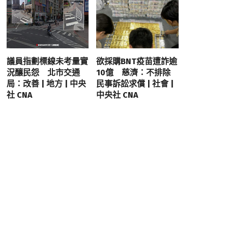
議員指劃標線未考量實
欲採購BNT疫苗遭詐逾
況釀民怨 北市交通
10億 慈濟：不排除
局：改善 | 地方 | 中央
民事訴訟求償 | 社會 |
社 CNA
中央社 CNA