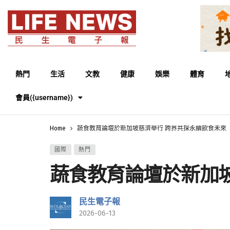
熱門
生活
文教
健康
娛樂
體育
會員({username})
Home
蔬食教育論壇於新加坡慈濟舉行 跨界共探永續飲食未來
國際
熱門
蔬食教育論壇於新加
民生電子報
2026-06-13