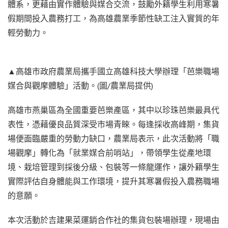
體系，更藉由實作體驗與媒合交流，鼓勵外籍學生利用寒暑
假期間投入農務打工，為高雄農業季節性缺工注入實質的年
輕勞動力。
▲高雄市政府農業局攜手國立高雄科技大學辦理「芭樂職場
媒合與觀摩體驗」活動。(圖/農業局提供)
高雄市燕巢區為全國重要芭樂產區，其中以珍珠芭樂最具代
表性，憑藉優良品質深受市場青睞。每逢採收高峰期，集貨
場便面臨嚴重的勞動力缺口，農業局表示，此次活動將「職
場觀摩」轉化為「就業媒合前哨站」，帶領學生從產地環
境、栽培管理到採後分級、包裝等一條龍運作，讓外籍學生
實際評估自身體能與工作環境，提升其寒暑假投入農務職場
的意願。
本次活動於吉建果菜運銷合作社的集貨包裝場辦理，現場由