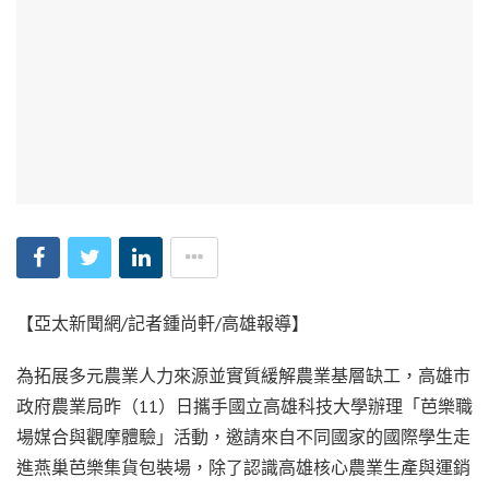
【亞太新聞網/記者鍾尚軒/高雄報導】
為拓展多元農業人力來源並實質緩解農業基層缺工，高雄市
政府農業局昨（11）日攜手國立高雄科技大學辦理「芭樂職
場媒合與觀摩體驗」活動，邀請來自不同國家的國際學生走
進燕巢芭樂集貨包裝場，除了認識高雄核心農業生產與運銷