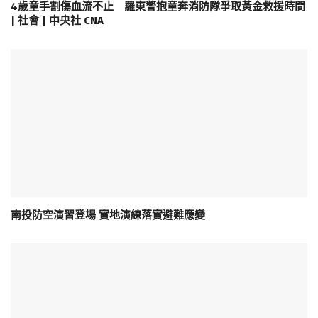
4歲童手割傷血流不止 羅東警抱童奔消防隊爭取黃金救援時間
| 社會 | 中央社 CNA
南投防空演習登場 實地演練落實避難應變