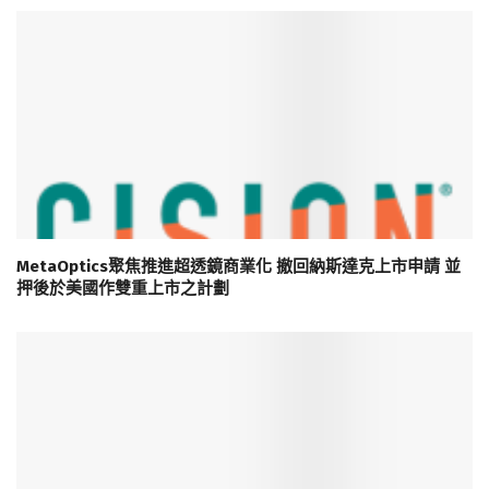
MetaOptics聚焦推進超透鏡商業化 撤回納斯達克上市申請 並
押後於美國作雙重上市之計劃