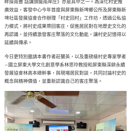
畔探南豐 話講頭擺南岸庄》亦是其中之一。為深化村史推
廣效益，客發中心今年首度與屏東縣新埤鄉公所及屏東縣新
埤社區發展協會合作辦理「村史回村」工作坊，透過公私協
力模式，將村史成果帶回客庄，促進居民對在地歷史文化的
再認識，並持續激發客庄聚落的文化動能，讓村史記憶得以
延續與傳承。
今日更特別邀請本書作者莊蘭英，以及重磅級村史專家學者
—國立屏東大學文化創意學系林思玲教授和屏東縣深耕永續
發展協會林高本總幹事，與現場居民對談，共同討論村史的
概念與精神價值，並重新認識自己的客庄聚落。