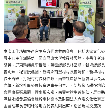
本次工作坊邀集產官學多方代表共同參與，包括客家文化發
展中心主任謝勝信、國立屏東大學教授林思玲、本書作者莊
蘭英、屏東縣議員李世淦、萬巒鄉鄉長林國順、新埤鄉鄉長
曾明輝、秘書阮建國、新埤鄉南豐村村長曾清和、新埤村村
長王秀鏵、打鐵村村長林偉政、南豐社區發展協會理事長葉
光輝、新埤社區發展協會理事長何春月、新埤鄉深耕在地協
會理事長張鳳隨、理事張宏焱、南豐村禮生曾柏仁、屏東縣
深耕永續發展協會總幹事林高本及財團法人六堆文化教育基
金會理事長曾昭球等地方代表共同出席。活動現場交流踴