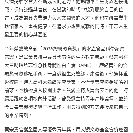
具備持續學習與不斷成長的能力。他勉勵畢業生勇於迎接挑
戰、保持謙遜與善良，在變動的時代中找到屬於自己的位
置，成為兼具專業能力與人文關懷的人才。他也提醒畢業生
珍惜家人、重視健康，在追求夢想與成就的同時，不忘人生
最重要的初心與溫度。
今年榮獲教育部「2026總統教育獎」的水產食品科學系蔡
宗憲，是畢業典禮中最具代表性的生命教育典範。蔡宗憲在
大三時確診惡性急性骨髓性白血病（AML），歷經兩年的治
療與骨髓移植手術，一度徘徊生死邊緣。康復後，他選擇重
返校園，進入高科大繼續完成學業，不僅學業成績始終名列
前茅，也積極投入校園生活。熱愛主持與舞台表達的他，持
續活躍於各項校內外活動，曾受邀主持青年高峰論壇，並於
今日畢業典禮擔綱主持工作，用最特別的方式迎接屬於自己
的畢業時刻。
蔡宗憲曾獲全國大專優秀青年獎、周大觀文教基金會抗癌圓