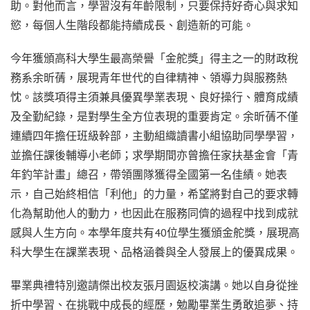
助。對他而言，學習沒有年齡限制，只要保持好奇心與求知
慾，每個人生階段都能持續成長、創造新的可能。
今年獲頒高科大學生最高榮譽「金舵獎」得主之一的財政稅
務系余昕蒨，展現青年世代的自律精神、領導力與服務熱
忱。該獎項得主須兼具優異學業表現、良好操行、體育成績
及全勤紀錄，是對學生全方位表現的重要肯定。余昕蒨不僅
連續四年擔任班級幹部，主動組織讀書小組協助同學學習，
並擔任課後輔導小老師；求學期間亦曾擔任家扶基金會「青
年釣竿計畫」總召，帶領團隊獲得全國第一名佳績。她表
示，自己始終相信「利他」的力量，希望將對自己的要求轉
化為幫助他人的動力，也因此在服務同儕的過程中找到成就
感與人生方向。本學年度共有40位學生獲頒金舵獎，展現高
科大學生在課業表現、品格涵養與全人發展上的優異成果。
畢業典禮特別邀請傑出校友張月園返校演講。她以自身從挫
折中學習、在挑戰中成長的經歷，勉勵畢業生勇敢追夢、持