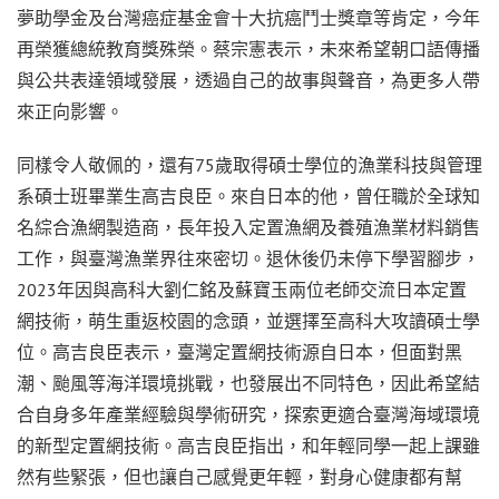
夢助學金及台灣癌症基金會十大抗癌鬥士獎章等肯定，今年
再榮獲總統教育獎殊榮。蔡宗憲表示，未來希望朝口語傳播
與公共表達領域發展，透過自己的故事與聲音，為更多人帶
來正向影響。
同樣令人敬佩的，還有75歲取得碩士學位的漁業科技與管理
系碩士班畢業生高吉良臣。來自日本的他，曾任職於全球知
名綜合漁網製造商，長年投入定置漁網及養殖漁業材料銷售
工作，與臺灣漁業界往來密切。退休後仍未停下學習腳步，
2023年因與高科大劉仁銘及蘇寶玉兩位老師交流日本定置
網技術，萌生重返校園的念頭，並選擇至高科大攻讀碩士學
位。高吉良臣表示，臺灣定置網技術源自日本，但面對黑
潮、颱風等海洋環境挑戰，也發展出不同特色，因此希望結
合自身多年產業經驗與學術研究，探索更適合臺灣海域環境
的新型定置網技術。高吉良臣指出，和年輕同學一起上課雖
然有些緊張，但也讓自己感覺更年輕，對身心健康都有幫