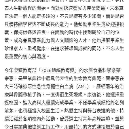
高科大校長吳忠信致詞時表示，畢業不只是完成學業，更代
表人生新旅程的開始。面對AI快速發展與產業變遷，未來真
正決定一個人能走多遠的，不只是擁有多少知識，而是是否
具備持續學習與不斷成長的能力。他勉勵畢業生勇於迎接挑
戰、保持謙遜與善良，在變動的時代中找到屬於自己的位
置，成為兼具專業能力與人文關懷的人才。他也提醒畢業生
珍惜家人、重視健康，在追求夢想與成就的同時，不忘人生
最重要的初心與溫度。
今年榮獲教育部「2026總統教育獎」的水產食品科學系蔡
宗憲，是畢業典禮中最具代表性的生命教育典範。蔡宗憲在
大三時確診惡性急性骨髓性白血病（AML），歷經兩年的治
療與骨髓移植手術，一度徘徊生死邊緣。康復後，他選擇重
返校園，進入高科大繼續完成學業，不僅學業成績始終名列
前茅，也積極投入校園生活。熱愛主持與舞台表達的他，持
續活躍於各項校內外活動，曾受邀主持青年高峰論壇，並於
今日畢業典禮擔綱主持工作，用最特別的方式迎接屬於自己