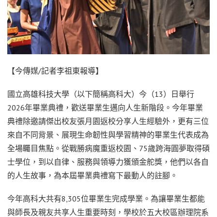
【今傳媒/記者李祖東報導】
國立高雄科技大學（以下簡稱高科大）今（13）日舉行
2026年畢業典禮，歡送畢業生邁向人生新階段。今年畢業
典禮除邀請傑出校友張月園返校分享人生經驗外，更有三位
來自不同背景、展現生命韌性與學習精神的畢業生代表成為
全場矚目焦點。從戰勝病魔重返校園、75歲跨海圓夢取得碩
士學位，到以自律、服務與領導力獲頒金舵獎，他們以各自
的人生故事，為本屆畢業典禮寫下最動人的註腳。
今年高科大共有8,305位畢業生完成學業。為讓畢業生都能
與師長及親友共享人生重要時刻，學校於五大校區辦理院系