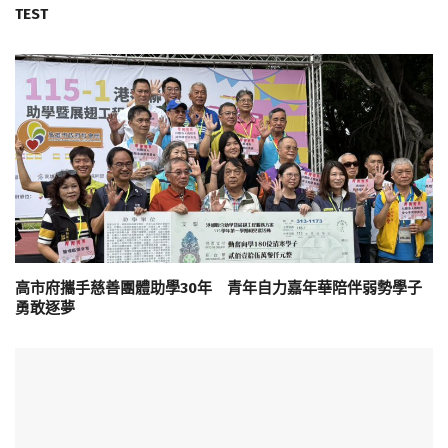
TEST
高市府攜手慈善團體助學30年 青年自力嘉年華陪伴弱勢學子
勇敢逐夢