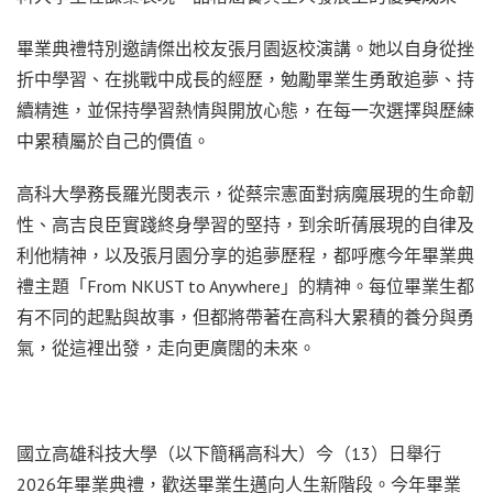
畢業典禮特別邀請傑出校友張月園返校演講。她以自身從挫
折中學習、在挑戰中成長的經歷，勉勵畢業生勇敢追夢、持
續精進，並保持學習熱情與開放心態，在每一次選擇與歷練
中累積屬於自己的價值。
高科大學務長羅光閔表示，從蔡宗憲面對病魔展現的生命韌
性、高吉良臣實踐終身學習的堅持，到余昕蒨展現的自律及
利他精神，以及張月園分享的追夢歷程，都呼應今年畢業典
禮主題「From NKUST to Anywhere」的精神。每位畢業生都
有不同的起點與故事，但都將帶著在高科大累積的養分與勇
氣，從這裡出發，走向更廣闊的未來。
國立高雄科技大學（以下簡稱高科大）今（13）日舉行
2026年畢業典禮，歡送畢業生邁向人生新階段。今年畢業