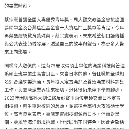
的畢業時刻。
蔡宗憲曾獲全國大專優秀青年獎、周大觀文教基金會抗癌圓
夢助學金及台灣癌症基金會十大抗癌鬥士獎章等肯定，今年
再榮獲總統教育獎殊榮。蔡宗憲表示，未來希望朝口語傳播
與公共表達領域發展，透過自己的故事與聲音，為更多人帶
來正向影響。
同樣令人敬佩的，還有75歲取得碩士學位的漁業科技與管理
系碩士班畢業生高吉良臣。來自日本的他，曾任職於全球知
名綜合漁網製造商，長年投入定置漁網及養殖漁業材料銷售
工作，與臺灣漁業界往來密切。退休後仍未停下學習腳步，
2023年因與高科大劉仁銘及蘇寶玉兩位老師交流日本定置
網技術，萌生重返校園的念頭，並選擇至高科大攻讀碩士學
位。高吉良臣表示，臺灣定置網技術源自日本，但面對黑
潮、颱風等海洋環境挑戰，也發展出不同特色，因此希望結