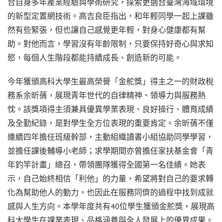
合自身多年產業經驗與學術研究，探索更適合臺灣海域環境
的新型定置網技術。高吉良臣指出，和年輕同學一起上課雖
然有些緊張，但也讓自己感覺更年輕，對身心健康都有幫
助。對他而言，學習沒有年齡限制，只要保持好奇心與求知
慾，每個人生階段都能持續成長、創造新的可能。
今年獲頒高科大學生最高榮譽「金舵獎」得主之一的財政稅
務系余昕蒨，展現青年世代的自律精神、領導力與服務熱
忱。該獎項得主須兼具優異學業表現、良好操行、體育成績
及全勤紀錄，是對學生全方位表現的重要肯定。余昕蒨不僅
連續四年擔任班級幹部，主動組織讀書小組協助同學學習，
並擔任課後輔導小老師；求學期間亦曾擔任家扶基金會「青
年釣竿計畫」總召，帶領團隊獲得全國第一名佳績。她表
示，自己始終相信「利他」的力量，希望將對自己的要求轉
化為幫助他人的動力，也因此在服務同儕的過程中找到成就
感與人生方向。本學年度共有40位學生獲頒金舵獎，展現高
科大學生在課業表現、品格涵養與全人發展上的優異成果。