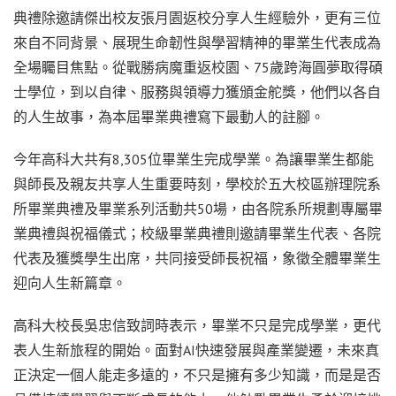
典禮除邀請傑出校友張月園返校分享人生經驗外，更有三位
來自不同背景、展現生命韌性與學習精神的畢業生代表成為
全場矚目焦點。從戰勝病魔重返校園、75歲跨海圓夢取得碩
士學位，到以自律、服務與領導力獲頒金舵獎，他們以各自
的人生故事，為本屆畢業典禮寫下最動人的註腳。
今年高科大共有8,305位畢業生完成學業。為讓畢業生都能
與師長及親友共享人生重要時刻，學校於五大校區辦理院系
所畢業典禮及畢業系列活動共50場，由各院系所規劃專屬畢
業典禮與祝福儀式；校級畢業典禮則邀請畢業生代表、各院
代表及獲獎學生出席，共同接受師長祝福，象徵全體畢業生
迎向人生新篇章。
高科大校長吳忠信致詞時表示，畢業不只是完成學業，更代
表人生新旅程的開始。面對AI快速發展與產業變遷，未來真
正決定一個人能走多遠的，不只是擁有多少知識，而是是否