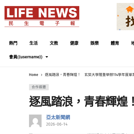
熱門
生活
文教
健康
娛樂
體育
會員({username})
Home
逐風踏浪，青春輝煌！ 玄奘大學隆重舉辦114學年度畢
合作媒體
逐風踏浪，青春輝煌！
亞太新聞網
2026-06-14