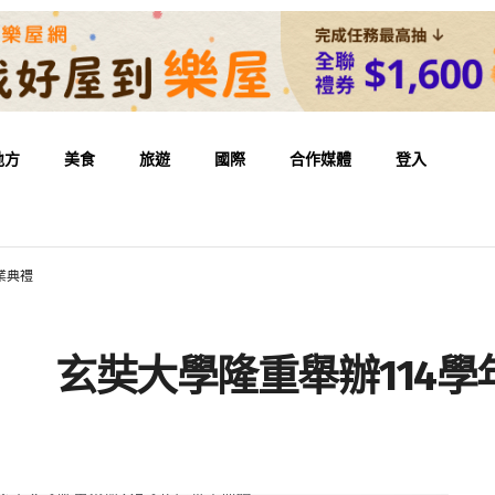
地方
美食
旅遊
國際
合作媒體
登入
業典禮
 玄奘大學隆重舉辦114學