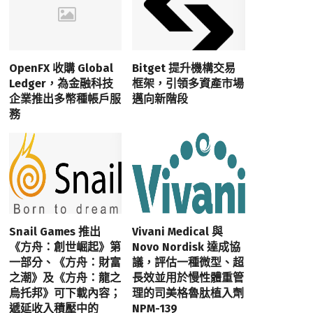
OpenFX 收購 Global
Bitget 提升機構交易
Ledger，為金融科技
框架，引領多資產市場
企業推出多幣種帳戶服
邁向新階段
務
Snail Games 推出
Vivani Medical 與
《方舟：創世崛起》第
Novo Nordisk 達成協
一部分、《方舟：財富
議，評估一種微型、超
之潮》及《方舟：龍之
長效並用於慢性體重管
烏托邦》可下載內容；
理的司美格魯肽植入劑
遞延收入積壓中的
NPM-139